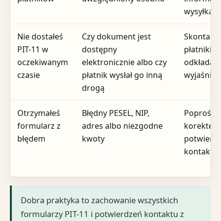
wysyłką z
Nie dostałeś
Czy dokument jest
Skontaktuj
PIT-11 w
dostępny
płatnikiem
oczekiwanym
elektronicznie albo czy
odkładaj
czasie
płatnik wysłał go inną
wyjaśnien
drogą
Otrzymałeś
Błędny PESEL, NIP,
Poproś pł
formularz z
adres albo niezgodne
korektę i
błędem
kwoty
potwierd
kontaktu
Dobra praktyka to zachowanie wszystkich
formularzy PIT-11 i potwierdzeń kontaktu z