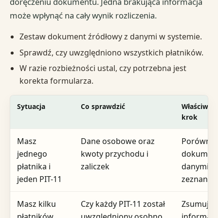
doręczeniu dokumentu. Jedna brakująca informacja
może wpłynąć na cały wynik rozliczenia.
Zestaw dokument źródłowy z danymi w systemie.
Sprawdź, czy uwzględniono wszystkich płatników.
W razie rozbieżności ustal, czy potrzebna jest
korekta formularza.
Sytuacja
Co sprawdzić
Właściwy k
krok
Masz
Dane osobowe oraz
Porównaj
jednego
kwoty przychodu i
dokument
płatnika i
zaliczek
danymi w
jeden PIT-11
zeznaniu
Masz kilku
Czy każdy PIT-11 został
Zsumuj ws
płatników
uwzględniony osobno
informacj