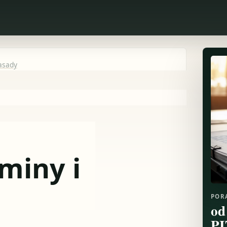
zasady
rminy i
POR
od
PI