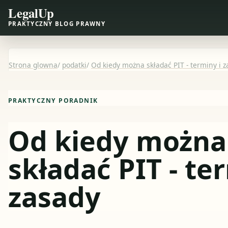
LegalUp
PRAKTYCZNY BLOG PRAWNY
Strona glowna
/
podatki
/
Od kiedy można składać PIT - terminy i 
PRAKTYCZNY PORADNIK
Od kiedy można
składać PIT - te
zasady