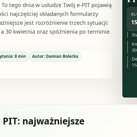
. To tego dnia w usłudze Twój e-PIT pojawią
ści najczęściej składanych formularzy
KL
15
niejsze jest rozróżnienie trzech sytuacji:
 a 30 kwietnia oraz spóźnienia po terminie.
St
Ko
30
zytania:
8
min
Autor:
Damian Bolerka
De
15
PIT: najważniejsze