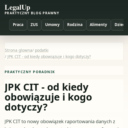
LegalUp
PRAKTYCZNY BLOG PRAWNY
Praca
ZUS
Umowy
Rodzina
Alimenty
Dzieci
Strona glowna
/
podatki
/
JPK CIT - od kiedy obowiązuje i kogo dotyczy?
PRAKTYCZNY PORADNIK
JPK CIT - od kiedy
obowiązuje i kogo
dotyczy?
JPK CIT to nowy obowiązek raportowania danych z