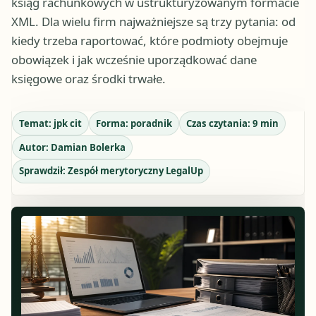
ksiąg rachunkowych w ustrukturyzowanym formacie
XML. Dla wielu firm najważniejsze są trzy pytania: od
kiedy trzeba raportować, które podmioty obejmuje
obowiązek i jak wcześnie uporządkować dane
księgowe oraz środki trwałe.
Temat:
jpk cit
Forma:
poradnik
Czas czytania:
9
min
Autor:
Damian Bolerka
Sprawdził:
Zespół merytoryczny LegalUp