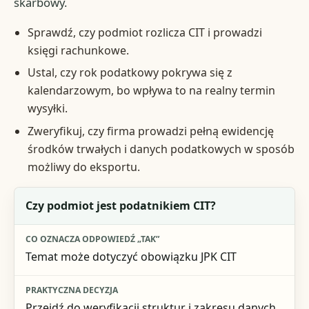
skarbowy.
Sprawdź, czy podmiot rozlicza CIT i prowadzi
księgi rachunkowe.
Ustal, czy rok podatkowy pokrywa się z
kalendarzowym, bo wpływa to na realny termin
wysyłki.
Zweryfikuj, czy firma prowadzi pełną ewidencję
środków trwałych i danych podatkowych w sposób
możliwy do eksportu.
Pytanie kontrolne
Czy podmiot jest podatnikiem CIT?
Co oznacza odpowiedź „tak”
Temat może dotyczyć obowiązku JPK CIT
Praktyczna decyzja
Przejdź do weryfikacji struktur i zakresu danych