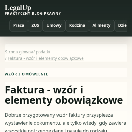
LegalUp
PRAKTYCZNY BLOG PRAWNY
Praca
ZUS
Umowy
Rodzina
Alimenty
Dzieci
Strona glowna
/
podatki
/
Faktura - wzór i elementy obowiązkowe
WZÓR I OMÓWIENIE
Faktura - wzór i
elementy obowiązkowe
Dobrze przygotowany wzór faktury przyspiesza
wystawienie dokumentu, ale tylko wtedy, gdy zawiera
wszystkie potrzebne dane i pasuje do rodzaju