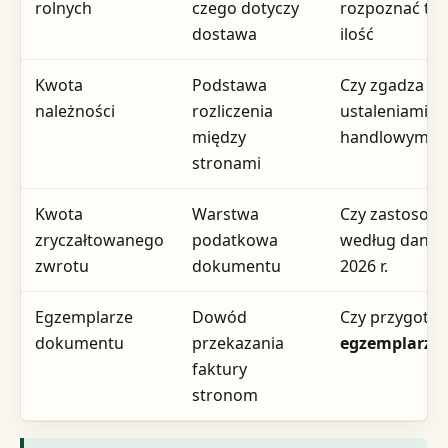
rolnych
czego dotyczy
rozpoznać tow
dostawa
ilość
Kwota
Podstawa
Czy zgadza się
należności
rozliczenia
ustaleniami
między
handlowymi
stronami
Kwota
Warstwa
Czy zastoso
zryczałtowanego
podatkowa
według danyc
zwrotu
dokumentu
2026 r.
Egzemplarze
Dowód
Czy przygot
dokumentu
przekazania
egzemplarze
faktury
stronom