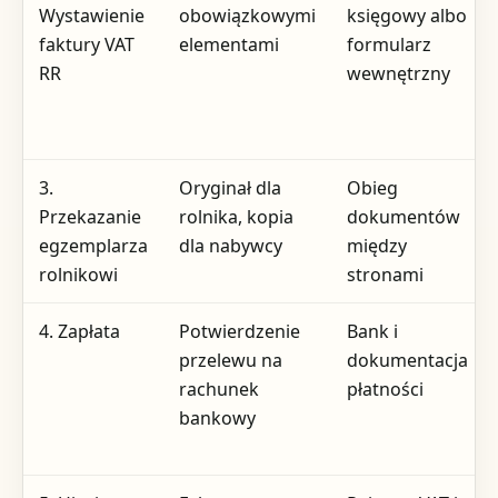
Wystawienie
obowiązkowymi
księgowy albo
faktury VAT
elementami
formularz
RR
wewnętrzny
3.
Oryginał dla
Obieg
Przekazanie
rolnika, kopia
dokumentów
egzemplarza
dla nabywcy
między
rolnikowi
stronami
4. Zapłata
Potwierdzenie
Bank i
przelewu na
dokumentacja
rachunek
płatności
bankowy