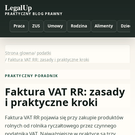
LegalUp
PRAKTYCZNY BLOG PRAWNY
Praca
ZUS
Umowy
Rodzina
Alimenty
Dzieci
Strona glowna
/
podatki
/
Faktura VAT RR: zasady i praktyczne kroki
PRAKTYCZNY PORADNIK
Faktura VAT RR: zasady
i praktyczne kroki
Faktura VAT RR pojawia się przy zakupie produktów
rolnych od rolnika ryczałtowego przez czynnego
podatnika VAT. Najważniejsze w praktyce są trzy