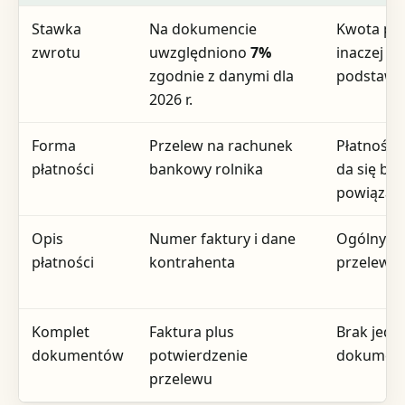
Stawka
Na dokumencie
Kwota pol
zwrotu
uwzględniono
7%
inaczej be
zgodnie z danymi dla
podstawy
2026 r.
Forma
Przelew na rachunek
Płatność, 
płatności
bankowy rolnika
da się be
powiązać 
Opis
Numer faktury i dane
Ogólny ty
płatności
kontrahenta
przelewu
Komplet
Faktura plus
Brak jedn
dokumentów
potwierdzenie
dokumen
przelewu