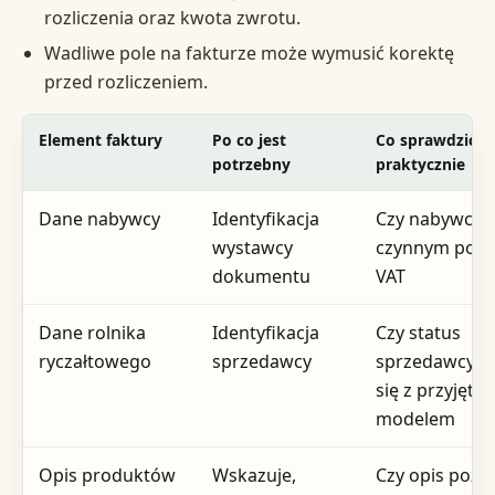
rozliczenia oraz kwota zwrotu.
Wadliwe pole na fakturze może wymusić korektę
przed rozliczeniem.
Element faktury
Po co jest
Co sprawdzić
potrzebny
praktycznie
Dane nabywcy
Identyfikacja
Czy nabywca j
wystawcy
czynnym poda
dokumentu
VAT
Dane rolnika
Identyfikacja
Czy status
ryczałtowego
sprzedawcy
sprzedawcy z
się z przyjęty
modelem
Opis produktów
Wskazuje,
Czy opis pozw