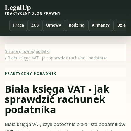
LegalUp
PRAKTYCZNY BLOG PRAWNY
Praca
ZUS
Umowy
Rodzina
Alimenty
Dzieci
Strona glowna
/
podatki
/
Biała księga VAT - jak sprawdzić rachunek podatnika
PRAKTYCZNY PORADNIK
Biała księga VAT - jak
sprawdzić rachunek
podatnika
Biała księga VAT, czyli potocznie biała lista podatników