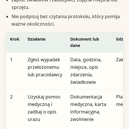
sprzętu.
Nie podpisuj bez czytania protokołu, który pomija
ważne okoliczności.
Krok
Działanie
Dokument lub
Gdzie
dane
1
Zgłoś wypadek
Data, godzina,
Zakła
przełożonemu
miejsce, opis
lub pracodawcy
zdarzenia,
świadkowie
2
Uzyskaj pomoc
Dokumentacja
Plac
medyczną i
medyczna, karta
medy
zadbaj o opis
informacyjna,
urazu
zwolnienie