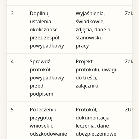
3
Dopilnuj
Wyjaśnienia,
Zakła
ustalenia
świadkowie,
okoliczności
zdjęcia, dane o
przez zespół
stanowisku
powypadkowy
pracy
4
Sprawdź
Projekt
Zakła
protokół
protokołu, uwagi
powypadkowy
do treści,
przed
załączniki
podpisem
5
Po leczeniu
Protokół,
ZUS
przygotuj
dokumentacja
wniosek o
leczenia, dane
odszkodowanie
ubezpieczeniowe