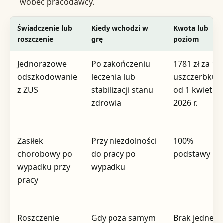
wobec pracodawcy.
Świadczenie lub
Kiedy wchodzi w
Kwota lub
roszczenie
grę
poziom
Jednorazowe
Po zakończeniu
1781 zł za 1%
odszkodowanie
leczenia lub
uszczerbku
z ZUS
stabilizacji stanu
od 1 kwietni
zdrowia
2026 r.
Zasiłek
Przy niezdolności
100%
chorobowy po
do pracy po
podstawy
wypadku przy
wypadku
pracy
Roszczenie
Gdy poza samym
Brak jednej