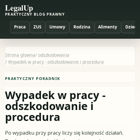
LegalUp
PRAKTYCZNY BLOG PRAWNY
Praca
ZUS
Umowy
Rodzina
Alimenty
Dzieci
Strona glowna
/
odszkodowania
/
Wypadek w pracy - odszkodowanie i procedura
PRAKTYCZNY PORADNIK
Wypadek w pracy -
odszkodowanie i
procedura
Po wypadku przy pracy liczy się kolejność działań.