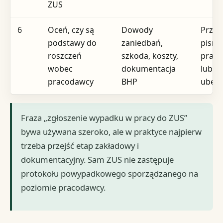
ZUS
6
Oceń, czy są
Dowody
Przed
podstawy do
zaniedbań,
pism
roszczeń
szkoda, koszty,
prac
wobec
dokumentacja
lub
pracodawcy
BHP
ubezp
Fraza „zgłoszenie wypadku w pracy do ZUS”
bywa używana szeroko, ale w praktyce najpierw
trzeba przejść etap zakładowy i
dokumentacyjny. Sam ZUS nie zastępuje
protokołu powypadkowego sporządzanego na
poziomie pracodawcy.