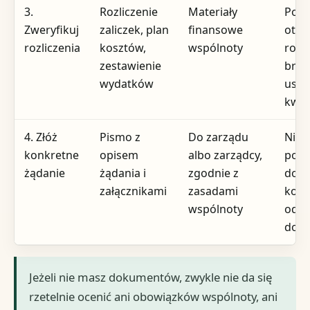
3.
Rozliczenie
Materiały
Po
Zweryfikuj
zaliczek, plan
finansowe
otrz
rozliczenia
kosztów,
wspólnoty
rozli
zestawienie
brak
wydatków
usta
kwot
4. Złóż
Pismo z
Do zarządu
Niez
konkretne
opisem
albo zarządcy,
po z
żądanie
żądania i
zgodnie z
dok
załącznikami
zasadami
kosz
wspólnoty
od f
dorę
Jeżeli nie masz dokumentów, zwykle nie da się
rzetelnie ocenić ani obowiązków wspólnoty, ani