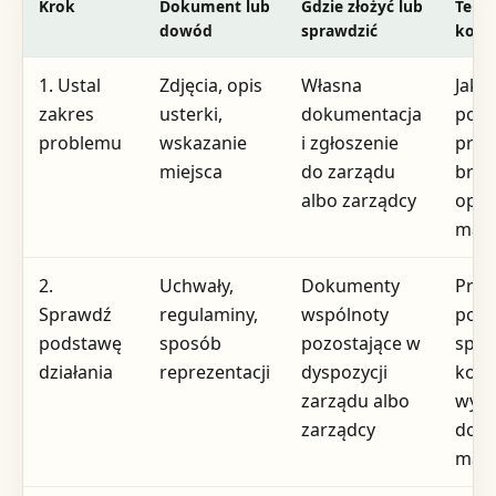
Krok
Dokument lub
Gdzie złożyć lub
Term
dowód
sprawdzić
kosz
1. Ustal
Zdjęcia, opis
Własna
Jak n
zakres
usterki,
dokumentacja
po u
problemu
wskazanie
i zgłoszenie
prob
miejsca
do zarządu
brak 
albo zarządcy
opła
mate
2.
Uchwały,
Dokumenty
Prze
Sprawdź
regulaminy,
wspólnoty
podj
podstawę
sposób
pozostające w
spor
działania
reprezentacji
dyspozycji
kopii
zarządu albo
wyni
zarządcy
dost
mate