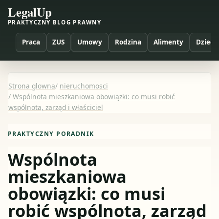
LegalUp
PRAKTYCZNY BLOG PRAWNY
Praca
ZUS
Umowy
Rodzina
Alimenty
Dzieci
Strona glowna
/
nieruchomosci
/
Wspólnota mieszkaniowa obowiązki: co musi robić
wspólnota, zarząd i właściciel
PRAKTYCZNY PORADNIK
Wspólnota
mieszkaniowa
obowiązki: co musi
robić wspólnota, zarząd