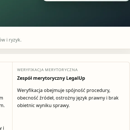
 i ryzyk.
WERYFIKACJA MERYTORYCZNA
Zespół merytoryczny LegalUp
Weryfikacja obejmuje spójność procedury,
em
obecność źródeł, ostrożny język prawny i brak
ym.
obietnic wyniku sprawy.
 i