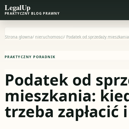
LegalUp
PRAKTYCZNY BLOG PRAWNY
Strona glowna
/
nieruchomosci
/
Podatek od sprzedaży mieszkania: 
PRAKTYCZNY PORADNIK
Podatek od spr
mieszkania: kie
trzeba zapłacić i