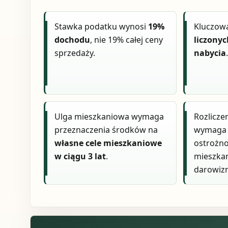
Stawka podatku wynosi
19%
Kluczowa
dochodu
, nie 19% całej ceny
liczony
sprzedaży.
nabycia
Ulga mieszkaniowa wymaga
Rozlicze
przeznaczenia środków na
wymaga 
własne cele mieszkaniowe
ostrożno
w ciągu 3 lat
.
mieszkan
darowizn