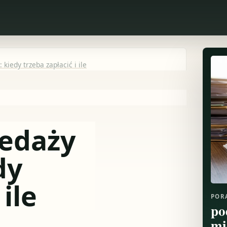
kiedy trzeba zapłacić i ile
zedaży
dy
 ile
POR
po
mi