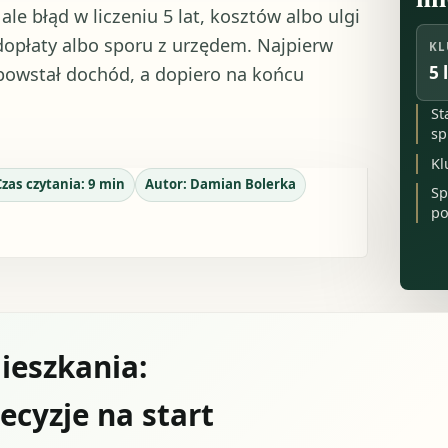
e błąd w liczeniu 5 lat, kosztów albo ulgi
opłaty albo sporu z urzędem. Najpierw
KL
5 
 powstał dochód, a dopiero na końcu
St
sp
Kl
Czas czytania:
9
min
Autor:
Damian Bolerka
Sp
po
ieszkania:
ecyzje na start