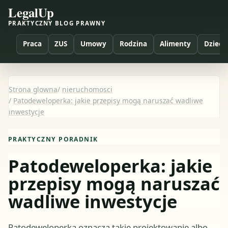
LegalUp
PRAKTYCZNY BLOG PRAWNY
Praca
ZUS
Umowy
Rodzina
Alimenty
Dzieci
Strona glowna
/
nieruchomosci
/
Patodeweloperka: jakie przepisy mogą naruszać wadliwe
inwestycje
PRAKTYCZNY PORADNIK
Patodeweloperka: jakie
przepisy mogą naruszać
wadliwe inwestycje
Patodeweloperka oznacza takie projektowanie albo