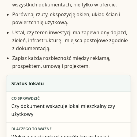
wszystkich dokumentach, nie tylko w ofercie.
Porównaj rzuty, ekspozycję okien, układ ścian i
powierzchnię użytkową.
Ustal, czy teren inwestycji ma zapewniony dojazd,
zieleń, infrastrukturę i miejsca postojowe zgodnie
z dokumentacją.
Zapisz każdą rozbieżność między reklamą,
prospektem, umową i projektem.
Element
Status lokalu
Co sprawdzić
Czy dokument wskazuje lokal mieszkalny czy
Dlaczego to ważne
użytkowy
Ryzyko przy braku weryfikacji
Wpływa na standard, sposób korzystania i