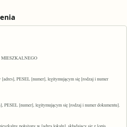
enia
 MIESZKALNEGO
 [adres], PESEL [numer], legitymującym się [rodzaj i numer
s], PESEL [numer], legitymującym się [rodzaj i numer dokumentu].
szkalny położony w [adres lokalu], składający się z [opis