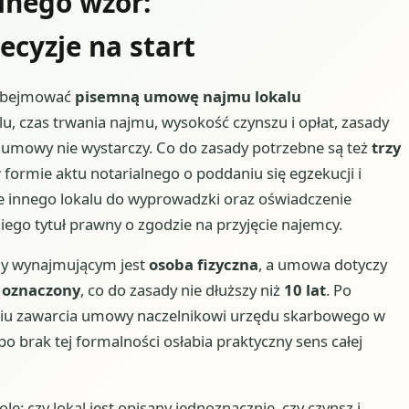
nego wzór:
ecyzje na start
 obejmować
pisemną umowę najmu lokalu
alu, czas trwania najmu, wysokość czynszu i opłat, zasady
 umowy nie wystarczy. Co do zasady potrzebne są też
trzy
formie aktu notarialnego o poddaniu się egzekucji i
e innego lokalu do wyprowadzki oraz oświadczenie
niego tytuł prawny o zgodzie na przyjęcie najemcy.
gdy wynajmującym jest
osoba fizyczna
, a umowa dotyczy
 oznaczony
, co do zasady nie dłuższy niż
10 lat
. Po
eniu zawarcia umowy naczelnikowi urzędu skarbowego w
 bo brak tej formalności osłabia praktyczny sens całej
ę: czy lokal jest opisany jednoznacznie, czy czynsz i