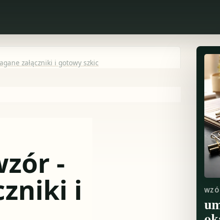
ane załączniki i gotowy szkic
zór -
niki i
WZÓ
um
ok