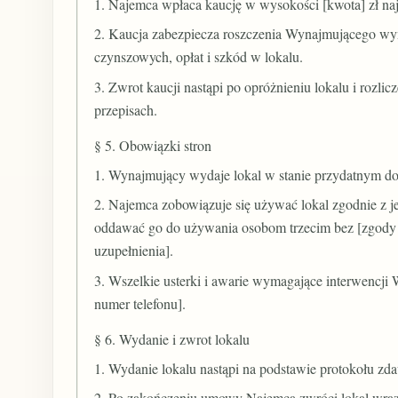
1. Najemca wpłaca kaucję w wysokości [kwota] zł naj
2. Kaucja zabezpiecza roszczenia Wynajmującego wyn
czynszowych, opłat i szkód w lokalu.
3. Zwrot kaucji nastąpi po opróżnieniu lokalu i rozl
przepisach.
§ 5. Obowiązki stron
1. Wynajmujący wydaje lokal w stanie przydatnym d
2. Najemca zobowiązuje się używać lokal zgodnie z j
oddawać go do używania osobom trzecim bez [zgody
uzupełnienia].
3. Wszelkie usterki i awarie wymagające interwencji
numer telefonu].
§ 6. Wydanie i zwrot lokalu
1. Wydanie lokalu nastąpi na podstawie protokołu zd
2. Po zakończeniu umowy Najemca zwróci lokal wraz 