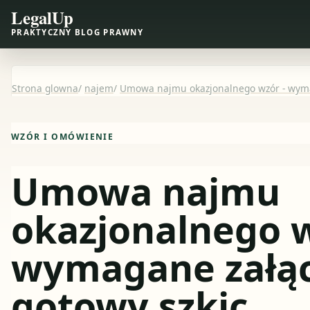
LegalUp
PRAKTYCZNY BLOG PRAWNY
Strona glowna
/
najem
/
Umowa najmu okazjonalnego wzór - wymag
WZÓR I OMÓWIENIE
Umowa najmu
okazjonalnego w
wymagane załącz
gotowy szkic