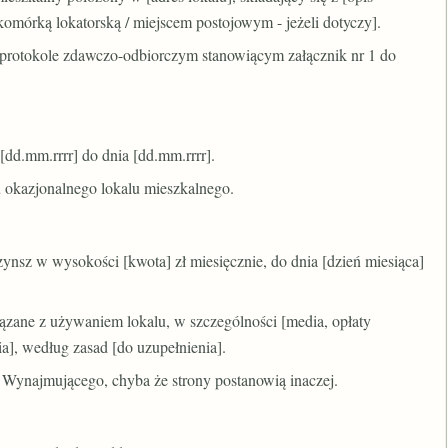
komórką lokatorską / miejscem postojowym - jeżeli dotyczy].
protokole zdawczo-odbiorczym stanowiącym załącznik nr 1 do
dd.mm.rrrr] do dnia [dd.mm.rrrr].
 okazjonalnego lokalu mieszkalnego.
nsz w wysokości [kwota] zł miesięcznie, do dnia [dzień miesiąca]
ązane z używaniem lokalu, w szczególności [media, opłaty
nia], według zasad [do uzupełnienia].
u Wynajmującego, chyba że strony postanowią inaczej.