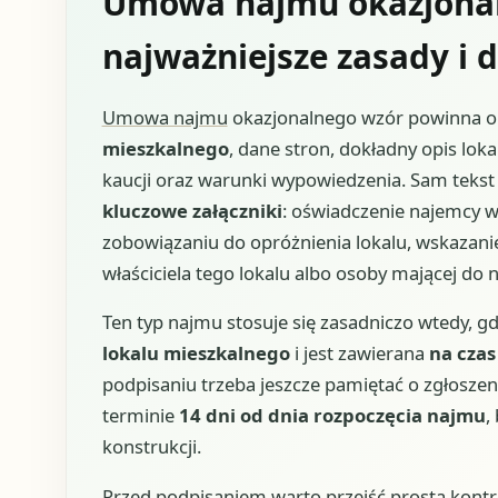
Umowa najmu okazjonal
najważniejsze zasady i d
Umowa najmu
okazjonalnego wzór powinna
mieszkalnego
, dane stron, dokładny opis lok
kaucji oraz warunki wypowiedzenia. Sam tekst
kluczowe załączniki
: oświadczenie najemcy w 
zobowiązaniu do opróżnienia lokalu, wskazani
właściciela tego lokalu albo osoby mającej do 
Ten typ najmu stosuje się zasadniczo wtedy, 
lokalu mieszkalnego
i jest zawierana
na czas
podpisaniu trzeba jeszcze pamiętać o zgłosz
terminie
14 dni od dnia rozpoczęcia najmu
,
konstrukcji.
Przed podpisaniem warto przejść prostą kontrol