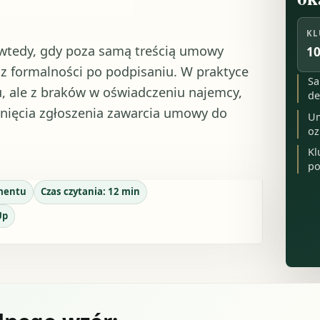
KL
wtedy, gdy poza samą treścią umowy
10
esz formalności po podpisaniu. W praktyce
Sa
, ale z braków w oświadczeniu najemcy,
de
nięcia zgłoszenia zawarcia umowy do
Um
oz
Kl
po
mentu
Czas czytania:
12
min
Up