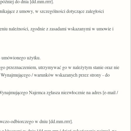
później do dnia [dd.mm.rrrr].
ikające z umowy, w szczególności dotyczące zaległości
iczeniu należności, zgodnie z zasadami wskazanymi w umowie i
o umówionego użytku.
ego przeznaczeniem, utrzymywać go w należytym stanie oraz nie
 Wynajmującego / warunków wskazanych przez strony - do
 Wynajmującego Najemca zgłasza niezwłocznie na adres [e-mail /
awczo-odbiorczego w dniu [dd.mm.rrrr].
z kluczami w dniu [dd.mm.rrrr / dzień zakończenia najmu], po