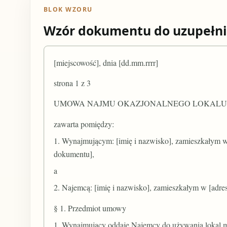
BLOK WZORU
Wzór dokumentu do uzupełni
[miejscowość], dnia [dd.mm.rrrr]
strona 1 z 3
UMOWA NAJMU OKAZJONALNEGO LOKALU
zawarta pomiędzy:
1. Wynajmującym: [imię i nazwisko], zamieszkałym w
dokumentu],
a
2. Najemcą: [imię i nazwisko], zamieszkałym w [adre
§ 1. Przedmiot umowy
1. Wynajmujący oddaje Najemcy do używania lokal mie