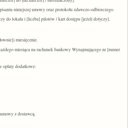
dpisaniu niniejszej umowy oraz protokołu zdawczo-odbiorczego.
 do lokalu i [liczba] pilotów / kart dostępu [jeżeli dotyczy].
łownie]) miesięcznie.
a] każdego miesiąca na rachunek bankowy Wynajmującego nr [numer
e opłaty dodatkowe:
ug umowy z dostawcą,