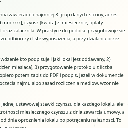
 zawierac co najmniej 8 grup danych: strony, adres
mm.rrrr], czynsz [kwota] zl miesiecznie, oplaty
 oraz zalaczniki. W praktyce do podpisu przygotowuje sie
-odbiorczy i liste wyposazenia, a przy dzialaniu przez
awdzenie kto podpisuje i jaki lokal jest oddawany, 2)
dzien miesiaca], 3) przygotowanie protokolu z liczba
dopiero potem zapis do PDF i podpis. Jezeli w dokumencie
poczecia najmu albo zasad rozliczenia mediow, wzor nie
jednej ustawowej stawki czynszu dla kazdego lokalu, ale
krotnosci miesiecznego czynszu z dnia zawarcia umowy, a
 od dnia oproznienia lokalu po potrąceniu naleznosci. To
aw lokatorow.