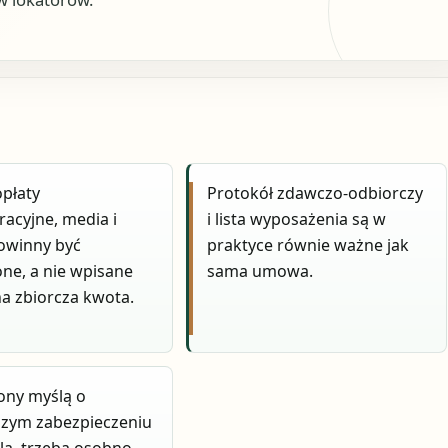
opłaty
Protokół zdawczo-odbiorczy
racyjne, media i
i lista wyposażenia są w
owinny być
praktyce równie ważne jak
one, a nie wpisane
sama umowa.
na zbiorcza kwota.
rony myślą o
szym zabezpieczeniu