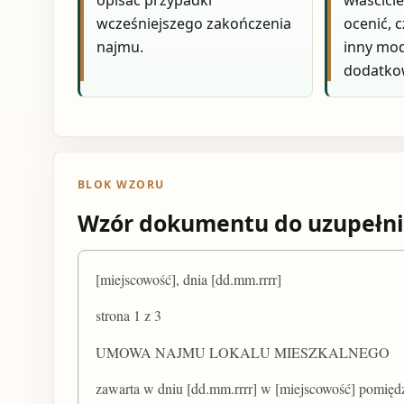
opisać przypadki
właścici
wcześniejszego zakończenia
ocenić, 
najmu.
inny mod
dodatko
BLOK WZORU
Wzór dokumentu do uzupełni
[miejscowość], dnia [dd.mm.rrrr]
strona 1 z 3
UMOWA NAJMU LOKALU MIESZKALNEGO
zawarta w dniu [dd.mm.rrrr] w [miejscowość] pomięd