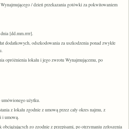
ku Wynajmującego / dzień przekazania gotówki za pokwitowaniem
dnia [dd.mm.rrrr].
opłat dodatkowych, odszkodowania za uszkodzenia ponad zwykłe
u.
dnia opróżnienia lokalu i jego zwrotu Wynajmującemu, po
o umówionego użytku.
nia z lokalu zgodnie z umową przez cały okres najmu, z
i i umową.
 obciążających go zgodnie z przepisami, po otrzymaniu zgłoszenia