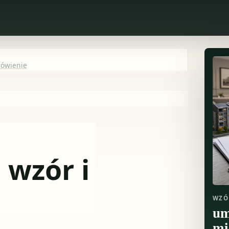
mówienie
 wzór i
WZÓ
um
mi