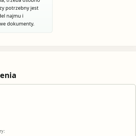
ela, trzeba osobno
czy potrzebny jest
el najmu i
we dokumenty.
enia
zy: