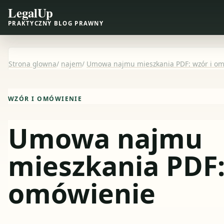
LegalUp
PRAKTYCZNY BLOG PRAWNY
Strona glowna
/
najem
/
Umowa najmu mieszkania PDF: wzór i o
WZÓR I OMÓWIENIE
Umowa najmu
mieszkania PDF:
omówienie