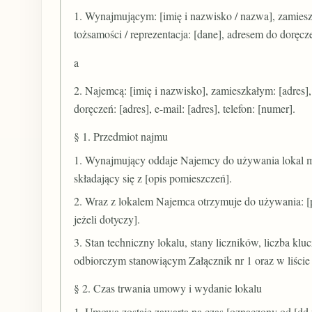
1. Wynajmującym: [imię i nazwisko / nazwa], zamiesz
tożsamości / reprezentacja: [dane], adresem do doręczeń
a
2. Najemcą: [imię i nazwisko], zamieszkałym: [adres]
doręczeń: [adres], e-mail: [adres], telefon: [numer].
§ 1. Przedmiot najmu
1. Wynajmujący oddaje Najemcy do używania lokal mi
składający się z [opis pomieszczeń].
2. Wraz z lokalem Najemca otrzymuje do używania: [piw
jeżeli dotyczy].
3. Stan techniczny lokalu, stany liczników, liczba k
odbiorczym stanowiącym Załącznik nr 1 oraz w liście
§ 2. Czas trwania umowy i wydanie lokalu
1. Umowa zostaje zawarta na czas [oznaczony od [dd.m