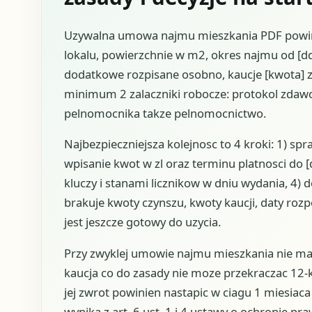
Uzywalna umowa najmu mieszkania PDF powinna
lokalu, powierzchnie w m2, okres najmu od [dd.
dodatkowe rozpisane osobno, kaucje [kwota] zl
minimum 2 zalaczniki robocze: protokol zdawczo
pelnomocnika takze pelnomocnictwo.
Najbezpieczniejsza kolejnosc to 4 kroki: 1) spr
wpisanie kwot w zl oraz terminu platnosci do [
kluczy i stanami licznikow w dniu wydania, 4) 
brakuje kwoty czynszu, kwoty kaucji, daty roz
jest jeszcze gotowy do uzycia.
Przy zwyklej umowie najmu mieszkania nie ma 
kaucja co do zasady nie moze przekraczac 12-
jej zwrot powinien nastapic w ciagu 1 miesiaca
wynika z art. 6 ust. 1 i 4 ustawy o ochronie pr