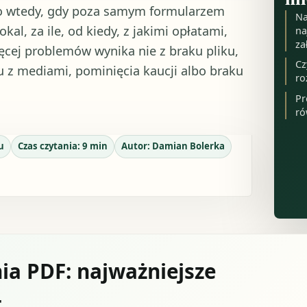
o wtedy, gdy poza samym formularzem
Na
al, za ile, od kiedy, z jakimi opłatami,
na
za
ęcej problemów wynika nie z braku pliku,
Cz
u z mediami, pominięcia kaucji albo braku
ro
Pr
ró
u
Czas czytania:
9
min
Autor:
Damian Bolerka
a PDF: najważniejsze
t