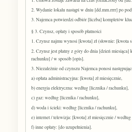
2. Wydanie lokalu nastąpi w dniu [dd.mm.rrrr] po po
3. Najemca potwierdzi odbiór [liczba] kompletów kluczy
§ 3. Czynsz, opłaty i sposób płatności
1. Czynsz najmu wynosi [kwota] zł (słownie: [kwota s
2. Czynsz jest płatny z góry do dnia [dzień miesiąc
rachunku] / w sposób [opis].
3. Niezależnie od czynszu Najemca ponosi następując
a) opłata administracyjna: [kwota] zł miesięcznie,
b) energia elektryczna: według [licznika / rachunku],
c) gaz: według [licznika / rachunku],
d) woda i ścieki: według [licznika / rachunku],
e) internet / telewizja: [kwota] zł miesięcznie / wedł
f) inne opłaty: [do uzupełnienia].