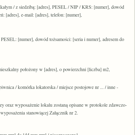
kałym / z siedzibą: [adres], PESEL / NIP / KRS: [numer], dowód
: [adres], e-mail: [adres], telefon: [numer],
, PESEL: [numer], dowód tożsamości: [seria i numer], adresem do
eszkalny położony w [adres], o powierzchni [liczba] m2,
nica / komórka lokatorska / miejsce postojowe nr ... / inne -
luczy oraz wyposażenie lokalu zostaną opisane w protokole zdawczo-
 wyposażenia stanowiącej Załącznik nr 2.
m.rrrr] do [dd.mm.rrrr] / nieoznaczony].