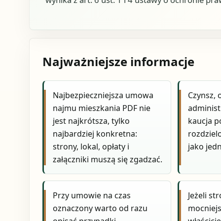
Najważniejsze informacje
Najbezpieczniejsza umowa
Czynsz, 
najmu mieszkania PDF nie
administ
jest najkrótsza, tylko
kaucja p
najbardziej konkretna:
rozdziel
strony, lokal, opłaty i
jako jed
załączniki muszą się zgadzać.
Przy umowie na czas
Jeżeli st
oznaczony warto od razu
mocniej