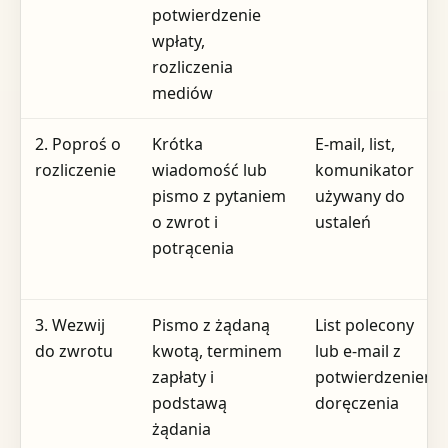
potwierdzenie
wpłaty,
rozliczenia
mediów
2. Poproś o
Krótka
E-mail, list,
rozliczenie
wiadomość lub
komunikator
pismo z pytaniem
używany do
o zwrot i
ustaleń
potrącenia
3. Wezwij
Pismo z żądaną
List polecony
do zwrotu
kwotą, terminem
lub e-mail z
zapłaty i
potwierdzeniem
podstawą
doręczenia
żądania