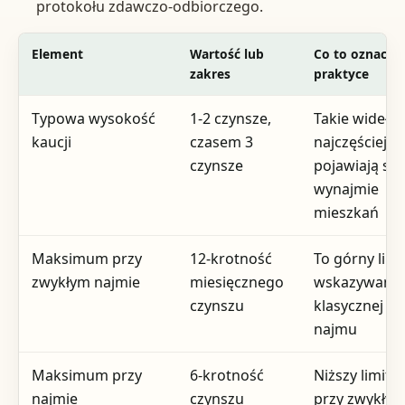
protokołu zdawczo-odbiorczego.
Element
Wartość lub
Co to oznacza
zakres
praktyce
Typowa wysokość
1-2 czynsze,
Takie widełki
kaucji
czasem 3
najczęściej
czynsze
pojawiają się
wynajmie
mieszkań
Maksimum przy
12-krotność
To górny limi
zwykłym najmie
miesięcznego
wskazywany 
czynszu
klasycznej u
najmu
Maksimum przy
6-krotność
Niższy limit n
najmie
czynszu
przy zwykły