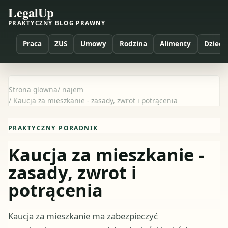
LegalUp
PRAKTYCZNY BLOG PRAWNY
Praca
ZUS
Umowy
Rodzina
Alimenty
Dzieci
Strona glowna
/
najem
/
Kaucja za mieszkanie - zasady, zwrot i potrącenia
PRAKTYCZNY PORADNIK
Kaucja za mieszkanie -
zasady, zwrot i
potrącenia
Kaucja za mieszkanie ma zabezpieczyć