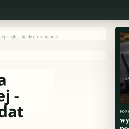
j ciągłej - kiedy grozi mandat
a
j -
dat
POR
wy
po