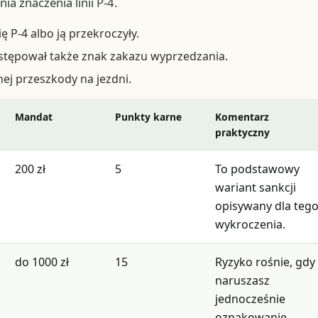
a znaczenia linii P-4.
ę P-4 albo ją przekroczyły.
tępował także znak zakazu wyprzedzania.
ej przeszkody na jezdni.
Mandat
Punkty karne
Komentarz
praktyczny
200 zł
5
To podstawowy
wariant sankcji
opisywany dla teg
wykroczenia.
do 1000 zł
15
Ryzyko rośnie, gdy
naruszasz
jednocześnie
oznakowanie