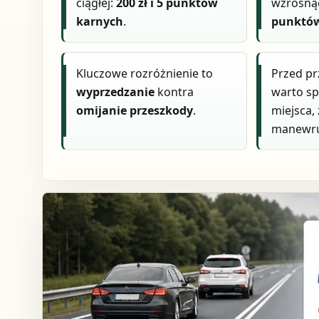
ciągłej:
200 zł i 5 punktów
wzrosn
karnych
.
punktó
Kluczowe rozróżnienie to
Przed p
wyprzedzanie
kontra
warto sp
omijanie przeszkody
.
miejsca,
manewr