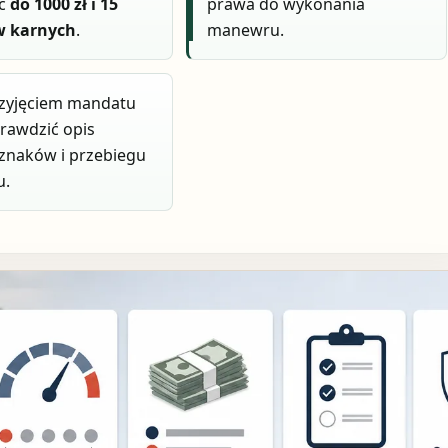
ąć
do 1000 zł i 15
prawa do wykonania
w karnych
.
manewru.
rzyjęciem mandatu
rawdzić opis
 znaków i przebiegu
u.