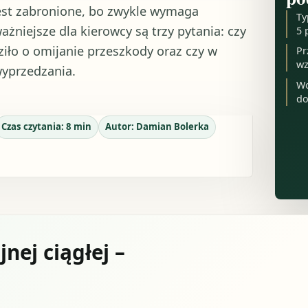
jest zabronione, bo zwykle wymaga
Ty
ważniejsze dla kierowcy są trzy pytania: czy
5 
ziło o omijanie przeszkody oraz czy w
Pr
wz
yprzedzania.
Wo
do
Czas czytania:
8
min
Autor:
Damian Bolerka
ej ciągłej –