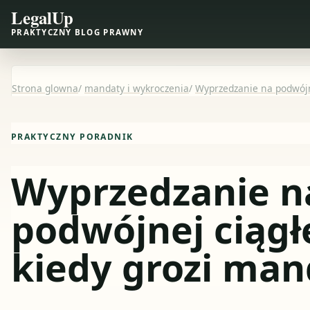
LegalUp
PRAKTYCZNY BLOG PRAWNY
Strona glowna
/
mandaty i wykroczenia
/
Wyprzedzanie na podwójne
PRAKTYCZNY PORADNIK
Wyprzedzanie n
podwójnej ciągłe
kiedy grozi man