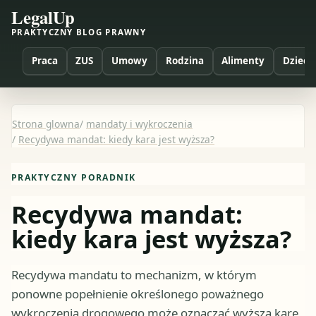
LegalUp
PRAKTYCZNY BLOG PRAWNY
Praca
ZUS
Umowy
Rodzina
Alimenty
Dzieci
Strona glowna
/
mandaty i wykroczenia
/
Recydywa mandat: kiedy kara jest wyższa?
PRAKTYCZNY PORADNIK
Recydywa mandat:
kiedy kara jest wyższa?
Recydywa mandatu to mechanizm, w którym
ponowne popełnienie określonego poważnego
wykroczenia drogowego może oznaczać wyższą karę