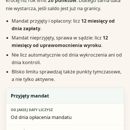
krócej niż rok limit
20 punktów
. Dlatego sama data
nie wystarcza, jeśli saldo jest już na granicy.
Mandat przyjęty i opłacony: licz
12 miesięcy od
dnia zapłaty
.
Mandat nieprzyjęty, sprawa w sądzie: licz
12
miesięcy od uprawomocnienia wyroku
.
Nie licz automatycznie od dnia wykroczenia ani od
dnia kontroli.
Blisko limitu sprawdzaj także punkty tymczasowe,
a nie tylko aktywne.
Sytuacja
Przyjęty mandat
Od jakiej daty liczysz
Od dnia opłacenia mandatu
Najważniejszy wyjątek lub ryzyko