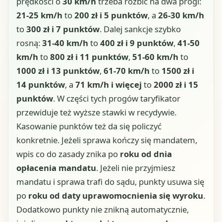
prędkości o
30 km/h
trzeba rozbić na dwa progi:
21-25 km/h
to
200 zł i 5 punktów
, a
26-30 km/h
to
300 zł i 7 punktów
. Dalej sankcje szybko
rosną:
31-40 km/h
to
400 zł i 9 punktów
,
41-50
km/h
to
800 zł i 11 punktów
,
51-60 km/h
to
1000 zł i 13 punktów
,
61-70 km/h
to
1500 zł i
14 punktów
, a
71 km/h i więcej
to
2000 zł i 15
punktów
. W części tych progów taryfikator
przewiduje też wyższe stawki w recydywie.
Kasowanie punktów też da się policzyć
konkretnie. Jeżeli sprawa kończy się mandatem,
wpis co do zasady znika po
roku od dnia
opłacenia mandatu
. Jeżeli nie przyjmiesz
mandatu i sprawa trafi do sądu, punkty usuwa się
po
roku od daty uprawomocnienia się wyroku
.
Dodatkowo punkty nie znikną automatycznie,