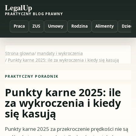
LegalUp
PRAKTYCZNY BLOG PRAWNY
Praca
ZUS
Umowy
Rodzina
Alimenty
Dzieci
Strona glowna
/
mandaty i wykroczenia
/
Punkty karne 2025: ile za wykroczenia i kiedy się kasują
PRAKTYCZNY PORADNIK
Punkty karne 2025: ile
za wykroczenia i kiedy
się kasują
Punkty karne 2025 za przekroczenie prędkości nie są