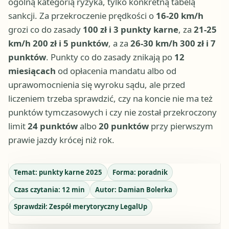
ogólną kategorią ryzyka, tylko konkretną tabelą
sankcji. Za przekroczenie prędkości o
16-20 km/h
grozi co do zasady
100 zł i 3 punkty karne
, za
21-25
km/h
200 zł i 5 punktów
, a za
26-30 km/h
300 zł i 7
punktów
. Punkty co do zasady znikają po
12
miesiącach
od opłacenia mandatu albo od
uprawomocnienia się wyroku sądu, ale przed
liczeniem trzeba sprawdzić, czy na koncie nie ma też
punktów tymczasowych i czy nie został przekroczony
limit
24 punktów
albo
20 punktów
przy pierwszym
prawie jazdy krócej niż rok.
Temat:
punkty karne 2025
Forma:
poradnik
Czas czytania:
12
min
Autor:
Damian Bolerka
Sprawdził:
Zespół merytoryczny LegalUp