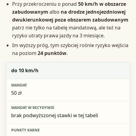
Przy przekroczeniu o ponad
50 km/h w obszarze
zabudowanym
albo
na drodze jednojezdniowej
dwukierunkowej poza obszarem zabudowanym
patrz nie tylko na tabelę mandatową, ale też na
ryzyko utraty prawa jazdy na 3 miesiące.
Im wyższy próg, tym szybciej rośnie ryzyko wejścia
na poziom
24 punktów
.
Przekroczenie prędkości
do 10 km/h
Mandat
50 zł
Mandat w recydywie
Punkty karne
brak podwyższonej stawki w tej tabeli