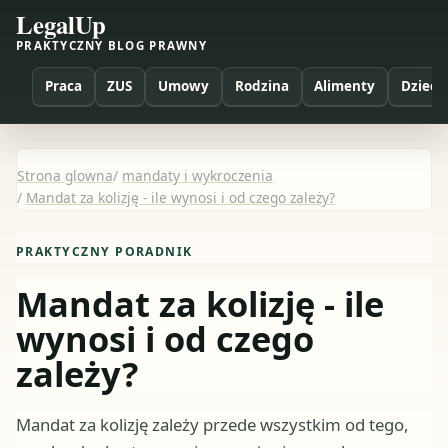
LegalUp
PRAKTYCZNY BLOG PRAWNY
Praca
ZUS
Umowy
Rodzina
Alimenty
Dzieci
Strona glowna
/
mandaty i wykroczenia
/
Mandat za kolizję - ile wynosi i od czego zależy?
PRAKTYCZNY PORADNIK
Mandat za kolizję - ile
wynosi i od czego
zależy?
Mandat za kolizję zależy przede wszystkim od tego,