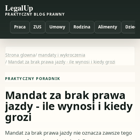
LegalUp
PRAKTYCZNY BLOG PRAWNY
Praca
ZUS
Umowy
Rodzina
Alimenty
Dzieci
Strona glowna
/
mandaty i wykroczenia
/
Mandat za brak prawa jazdy - ile wynosi i kiedy grozi
PRAKTYCZNY PORADNIK
Mandat za brak prawa
jazdy - ile wynosi i kiedy
grozi
Mandat za brak prawa jazdy nie oznacza zawsze tego