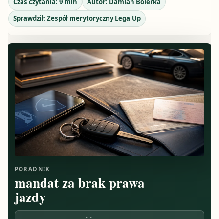
Czas czytania:
9
min
Autor:
Damian Bolerka
Sprawdził:
Zespół merytoryczny LegalUp
PORADNIK
mandat za brak prawa
jazdy