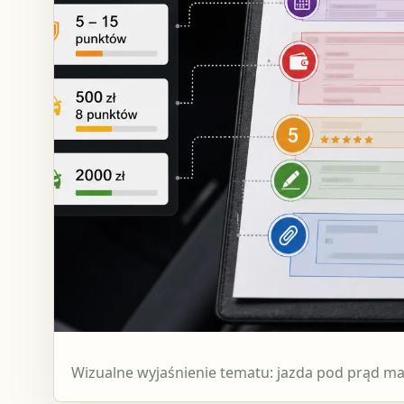
Wizualne wyjaśnienie tematu: jazda pod prąd ma