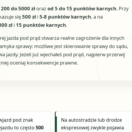
 200 do 5000 zł
oraz
od 5 do 15 punktów karnych
. Przy
azuje się
500 zł
i
5-8 punktów karnych
, a na
000 zł
i
15 punktów karnych
.
rej jazda pod prąd stwarza realne zagrożenie dla innych
amyka sprawy: możliwe jest skierowanie sprawy do sądu,
 jazdy. Jeżeli już wjechałeś pod prąd, najpierw przerwij
óźniej oceniaj konsekwencje prawne.
wjazd pod znak
Na autostradzie lub drodze
jazdu to często
500
ekspresowej zwykle pojawia