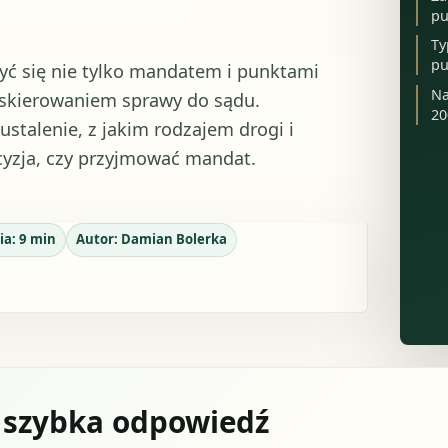
pu
Ty
pu
yć się nie tylko mandatem i punktami
Na
 skierowaniem sprawy do sądu.
20
ustalenie, z jakim rodzajem drogi i
cyzja, czy przyjmować mandat.
ia:
9
min
Autor:
Damian Bolerka
 szybka odpowiedź