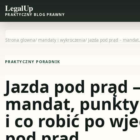
LegalUp
PRAKTYCZNY BLOG PRAWNY
Strona glowna
/
mandaty i wykroczenia
/
Jazda pod prąd – mandat,
PRAKTYCZNY PORADNIK
Jazda pod prąd 
mandat, punkty
i co robić po wj
pod prąd