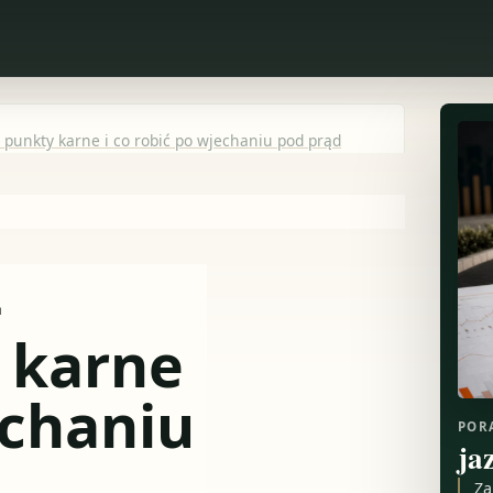
 punkty karne i co robić po wjechaniu pod prąd
–
 karne
echaniu
POR
ja
Za