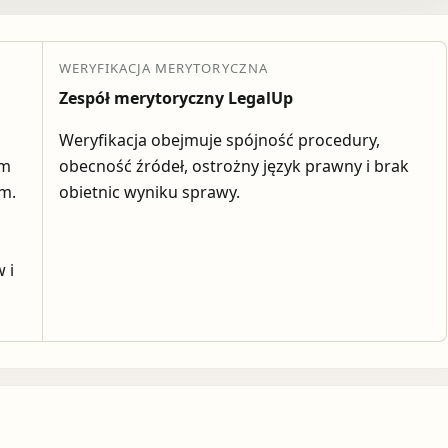
WERYFIKACJA MERYTORYCZNA
Zespół merytoryczny LegalUp
Weryfikacja obejmuje spójność procedury,
em
obecność źródeł, ostrożny język prawny i brak
ym.
obietnic wyniku sprawy.
 i