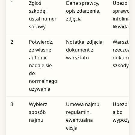
1
Zgłoś
Dane sprawcy,
Ubezpiecz
szkodę i
opis zdarzenia,
sprawcy 
ustal numer
zdjęcia
infolinia
sprawy
likwidacy
2
Potwierdź,
Notatka, zdjęcia,
Warsztat,
że własne
dokument z
rzeczozn
auto nie
warsztatu
dokument
nadaje się
szkody
do
normalnego
używania
3
Wybierz
Umowa najmu,
Ubezpiecz
sposób
regulamin,
albo
najmu
ewentualna
wypożycz
cesja