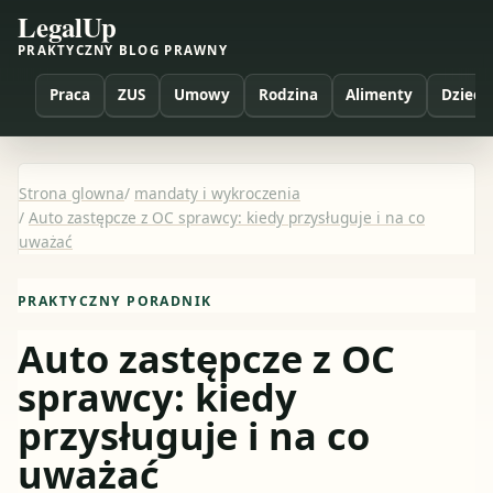
LegalUp
PRAKTYCZNY BLOG PRAWNY
Praca
ZUS
Umowy
Rodzina
Alimenty
Dzieci
Strona glowna
/
mandaty i wykroczenia
/
Auto zastępcze z OC sprawcy: kiedy przysługuje i na co
uważać
PRAKTYCZNY PORADNIK
Auto zastępcze z OC
sprawcy: kiedy
przysługuje i na co
uważać