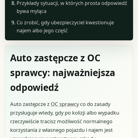
Przykłady sytuacji, w których prosta odpowiedź
bywa myląca
Co zrobić, gdy ubezpieczyciel kwestionuje
najem albo jego część
Auto zastępcze z OC
sprawcy: najważniejsza
odpowiedź
Auto zastępcze z
OC sprawcy
co do zasady
przysługuje wtedy, gdy po kolizji albo wypadku
rzeczywiście tracisz możliwość normalnego
korzystania z własnego pojazdu i najem jest