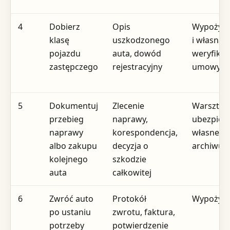
4
Dobierz
Opis
Wypożycz
klasę
uszkodzonego
i własna
pojazdu
auta, dowód
weryfikac
zastępczego
rejestracyjny
umowy
5
Dokumentuj
Zlecenie
Warsztat,
przebieg
naprawy,
ubezpiecz
naprawy
korespondencja,
własne
albo zakupu
decyzja o
archiwu
kolejnego
szkodzie
auta
całkowitej
6
Zwróć auto
Protokół
Wypożycz
po ustaniu
zwrotu, faktura,
potrzeby
potwierdzenie