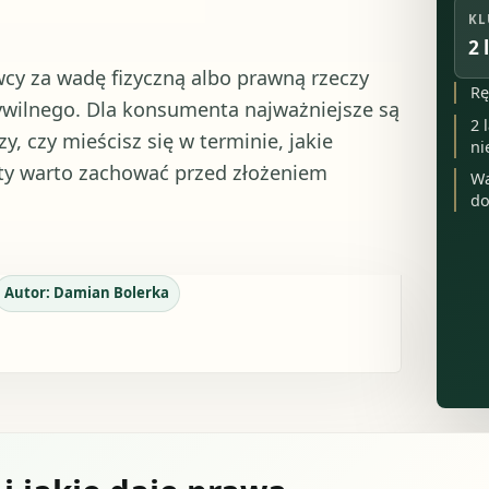
KL
2 
y za wadę fizyczną albo prawną rzeczy
Rę
ywilnego. Dla konsumenta najważniejsze są
2 
y, czy mieścisz się w terminie, jakie
ni
enty warto zachować przed złożeniem
Wa
do
Autor:
Damian Bolerka