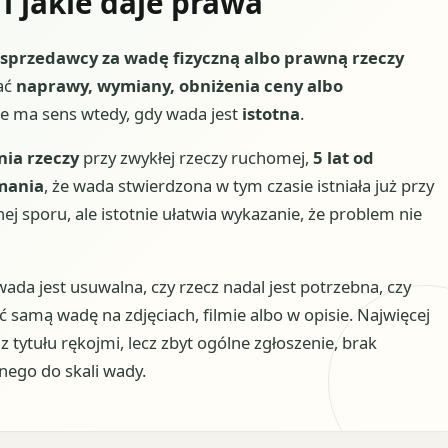
i jakie daje prawa
sprzedawcy za wadę fizyczną albo prawną rzeczy
ać
naprawy, wymiany, obniżenia ceny albo
kle ma sens wtedy, gdy wada jest
istotna
.
nia rzeczy
przy zwykłej rzeczy ruchomej,
5 lat od
mania
, że wada stwierdzona w tym czasie istniała już przy
j sporu, ale istotnie ułatwia wykazanie, że problem nie
da jest usuwalna, czy rzecz nadal jest potrzebna, czy
samą wadę na zdjęciach, filmie albo w opisie. Najwięcej
ytułu rękojmi, lecz zbyt ogólne zgłoszenie, brak
ego do skali wady.