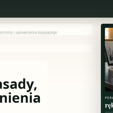
 terminy i uprawnienia kupującego
asady,
nienia
POR
rę