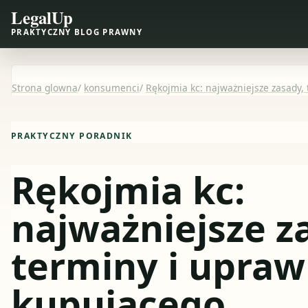
LegalUp
PRAKTYCZNY BLOG PRAWNY
Strona glowna
/
konsumenci
/
Rękojmia kc: najważniejsze zasady,
PRAKTYCZNY PORADNIK
Rękojmia kc:
najważniejsze z
terminy i upraw
kupującego