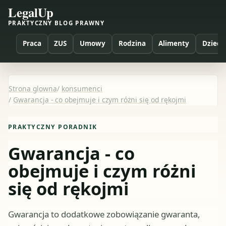
LegalUp
PRAKTYCZNY BLOG PRAWNY
Praca
ZUS
Umowy
Rodzina
Alimenty
Dzieci
Strona glowna
/
konsumenci
/
Gwarancja - co obejmuje i czym różni się od rękojmi
PRAKTYCZNY PORADNIK
Gwarancja - co
obejmuje i czym różni
się od rękojmi
Gwarancja to dodatkowe zobowiązanie gwaranta,