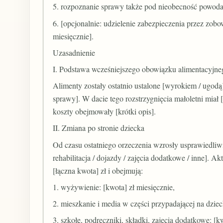
5. rozpoznanie sprawy także pod nieobecność powoda,
6. [opcjonalnie: udzielenie zabezpieczenia przez zob
miesięcznie].
Uzasadnienie
I. Podstawa wcześniejszego obowiązku alimentacyjne
Alimenty zostały ostatnio ustalone [wyrokiem / ugodą]
sprawy]. W dacie tego rozstrzygnięcia małoletni miał 
koszty obejmowały [krótki opis].
II. Zmiana po stronie dziecka
Od czasu ostatniego orzeczenia wzrosły usprawiedliwio
rehabilitacja / dojazdy / zajęcia dodatkowe / inne]. 
[łączna kwota] zł i obejmują:
1. wyżywienie: [kwota] zł miesięcznie,
2. mieszkanie i media w części przypadającej na dziec
3. szkołę, podręczniki, składki, zajęcia dodatkowe: [k