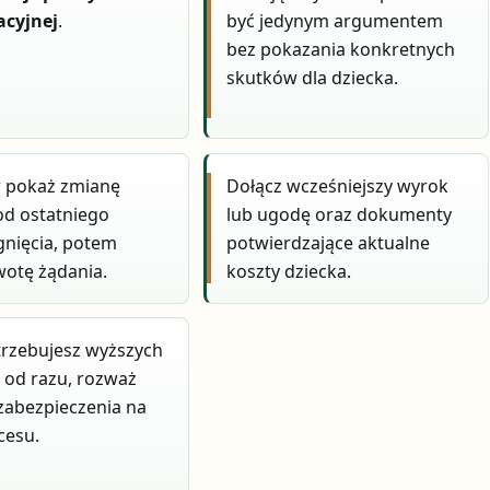
acyjnej
.
być jedynym argumentem
bez pokazania konkretnych
skutków dla dziecka.
w pokaż zmianę
Dołącz wcześniejszy wyrok
 od ostatniego
lub ugodę oraz dokumenty
gnięcia, potem
potwierdzające aktualne
otę żądania.
koszty dziecka.
otrzebujesz wyższych
 od razu, rozważ
zabezpieczenia na
cesu.