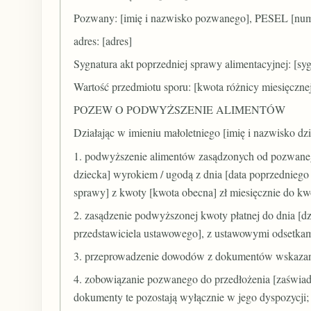
Pozwany: [imię i nazwisko pozwanego], PESEL [numer
adres: [adres]
Sygnatura akt poprzedniej sprawy alimentacyjnej: [sy
Wartość przedmiotu sporu: [kwota różnicy miesięcznej
POZEW O PODWYŻSZENIE ALIMENTÓW
Działając w imieniu małoletniego [imię i nazwisko dz
1. podwyższenie alimentów zasądzonych od pozwanego
dziecka] wyrokiem / ugodą z dnia [data poprzedniego 
sprawy] z kwoty [kwota obecna] zł miesięcznie do kwo
2. zasądzenie podwyższonej kwoty płatnej do dnia [dz
przedstawiciela ustawowego], z ustawowymi odsetkami 
3. przeprowadzenie dowodów z dokumentów wskaza
4. zobowiązanie pozwanego do przedłożenia [zaświad
dokumenty te pozostają wyłącznie w jego dyspozycji;