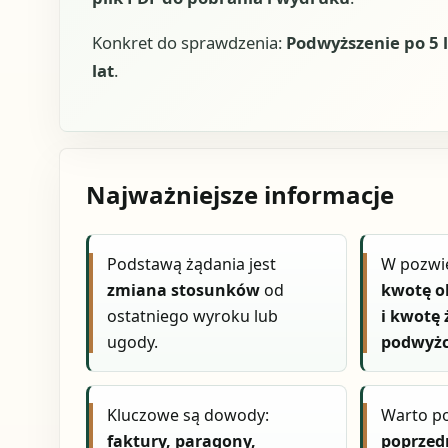
Konkret do sprawdzenia:
Podwyższenie po 5 l
lat
.
Najważniejsze informacje
Podstawą żądania jest
W pozwi
zmiana stosunków
od
kwotę o
ostatniego wyroku lub
i kwotę
ugody.
podwyż
Kluczowe są dowody:
Warto p
faktury, paragony,
poprzed