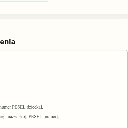
enia
 [numer PESEL dziecka],
mię i nazwisko], PESEL [numer],