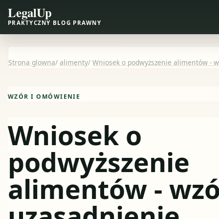
LegalUp
PRAKTYCZNY BLOG PRAWNY
Strona glowna
/
alimenty
/
Wniosek o podwyższenie alimentów - w
WZÓR I OMÓWIENIE
Wniosek o
podwyższenie
alimentów - wzó
uzasadnienie