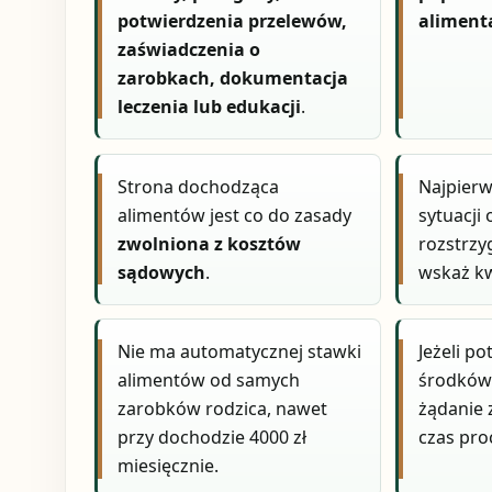
potwierdzenia przelewów,
aliment
zaświadczenia o
zarobkach, dokumentacja
leczenia lub edukacji
.
Strona dochodząca
Najpier
alimentów jest co do zasady
sytuacji
zwolniona z kosztów
rozstrzy
sądowych
.
wskaż kw
Nie ma automatycznej stawki
Jeżeli p
alimentów od samych
środków
zarobków rodzica, nawet
żądanie 
przy dochodzie 4000 zł
czas pro
miesięcznie.