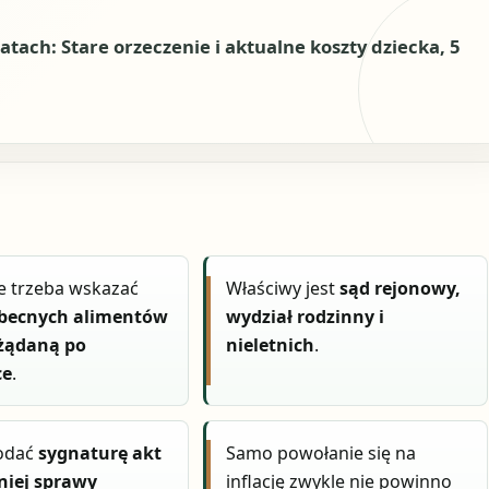
atach: Stare orzeczenie i aktualne koszty dziecka, 5
e trzeba wskazać
Właściwy jest
sąd rejonowy,
becnych alimentów
wydział rodzinny i
 żądaną po
nieletnich
.
ce
.
odać
sygnaturę akt
Samo powołanie się na
niej sprawy
inflację zwykle nie powinno