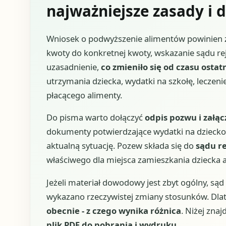
najważniejsze zasady i d
Wniosek o podwyższenie alimentów powinien z
kwoty do konkretnej kwoty, wskazanie sądu re
uzasadnienie,
co zmieniło się od czasu osta
utrzymania dziecka, wydatki na szkołę, leczen
płacącego alimenty.
Do pisma warto dołączyć
odpis pozwu i załą
dokumenty potwierdzające wydatki na dziecko
aktualną sytuację. Pozew składa się do
sądu re
właściwego dla miejsca zamieszkania dziecka
Jeżeli materiał dowodowy jest zbyt ogólny, sąd
wykazano rzeczywistej zmiany stosunków. Dlat
obecnie - z czego wynika różnica
. Niżej znaj
plik PDF do pobrania i wydruku
.