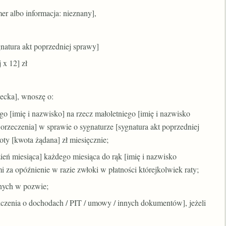
 albo informacja: nieznany],
gnatura akt poprzedniej sprawy]
 x 12] zł
iecka], wnoszę o:
 [imię i nazwisko] na rzecz małoletniego [imię i nazwisko
orzeczenia] w sprawie o sygnaturze [sygnatura akt poprzedniej
ty [kwota żądana] zł miesięcznie;
ień miesiąca] każdego miesiąca do rąk [imię i nazwisko
za opóźnienie w razie zwłoki w płatności którejkolwiek raty;
nych w pozwie;
czenia o dochodach / PIT / umowy / innych dokumentów], jeżeli