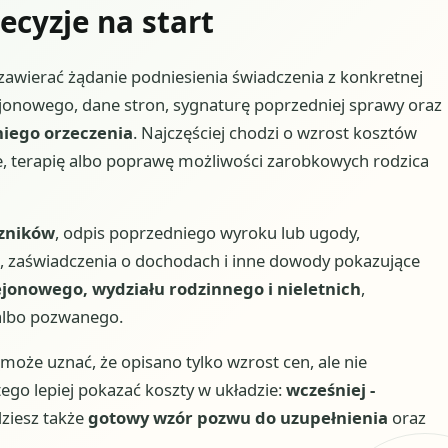
ecyzje na start
awierać żądanie podniesienia świadczenia z konkretnej
jonowego, dane stron, sygnaturę poprzedniej sprawy oraz
tniego orzeczenia
. Najczęściej chodzi o wzrost kosztów
ie, terapię albo poprawę możliwości zarobkowych rodzica
czników
, odpis poprzedniego wyroku lub ugody,
, zaświadczenia o dochodach i inne dowody pokazujące
jonowego, wydziału rodzinnego i nieletnich
,
 albo pozwanego.
 może uznać, że opisano tylko wzrost cen, ale nie
ego lepiej pokazać koszty w układzie:
wcześniej -
dziesz także
gotowy wzór pozwu do uzupełnienia
oraz