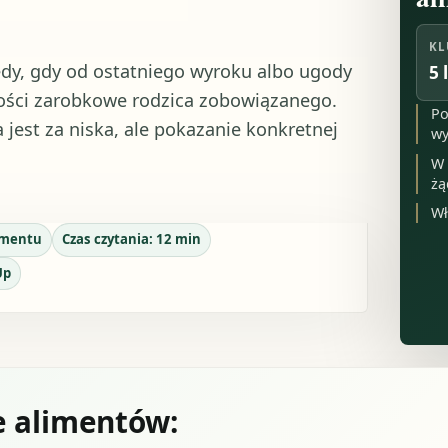
KL
dy, gdy od ostatniego wyroku albo ugody
5 
wości zarobkowe rodzica zobowiązanego.
Po
 jest za niska, ale pokazanie konkretnej
wy
W 
żą
Wł
umentu
Czas czytania:
12
min
Up
 alimentów: