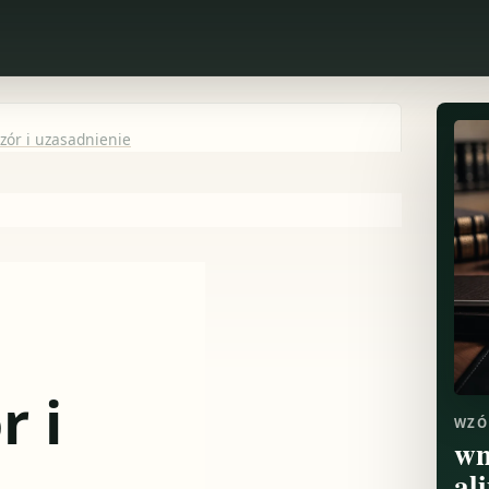
zór i uzasadnienie
r i
WZÓ
wn
al