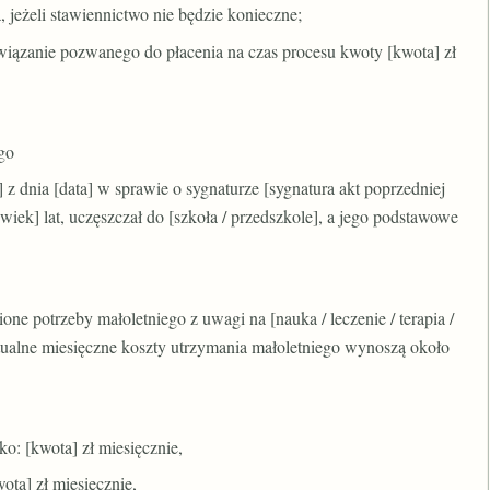
 jeżeli stawiennictwo nie będzie konieczne;
owiązanie pozwanego do płacenia na czas procesu kwoty [kwota] zł
go
 z dnia [data] w sprawie o sygnaturze [sygnatura akt poprzedniej
[wiek] lat, uczęszczał do [szkoła / przedszkole], a jego podstawowe
ne potrzeby małoletniego z uwagi na [nauka / leczenie / terapia /
Aktualne miesięczne koszty utrzymania małoletniego wynoszą około
ko: [kwota] zł miesięcznie,
wota] zł miesięcznie,