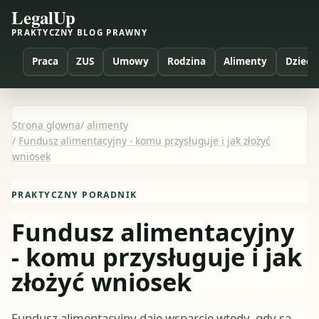
LegalUp
PRAKTYCZNY BLOG PRAWNY
Praca
ZUS
Umowy
Rodzina
Alimenty
Dzieci
Strona glowna
/
alimenty
/
Fundusz alimentacyjny - komu przysługuje i jak złożyć
wniosek
PRAKTYCZNY PORADNIK
Fundusz alimentacyjny
- komu przysługuje i jak
złożyć wniosek
Fundusz alimentacyjny daje wsparcie wtedy, gdy są