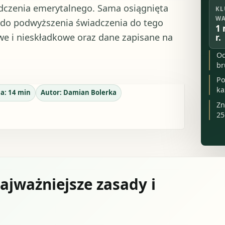
czenia emerytalnego. Sama osiągnięta
KL
WA
e do podwyższenia świadczenia do tego
1 
we i nieskładkowe oraz dane zapisane na
r.
Od
br
Po
ka
ia:
14
min
Autor:
Damian Bolerka
Zn
25
jważniejsze zasady i