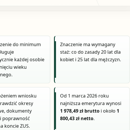
zenie do minimum
Znaczenie ma wymagany
sługuje
staż: co do zasady 20 lat dla
cznie każdej osobie
kobiet i 25 lat dla mężczyzn.
nięciu wieku
lnego.
łożeniem wniosku
Od 1 marca 2026 roku
rawdzić okresy
najniższa emerytura wynosi
we, dokumenty
1 978,49 zł brutto
i około
1
 i poprawność
800,43 zł netto
.
a koncie ZUS.