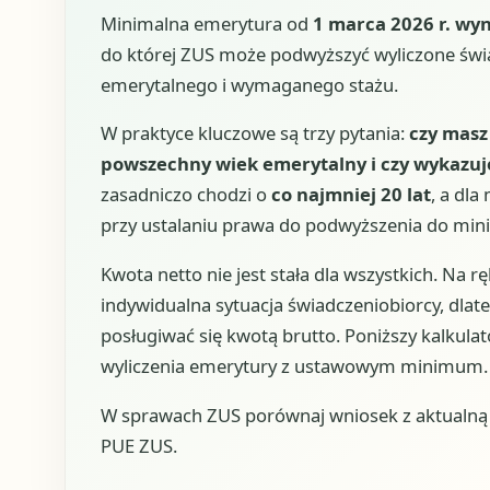
Minimalna emerytura od
1 marca 2026 r. wyn
do której ZUS może podwyższyć wyliczone świad
emerytalnego i wymaganego stażu.
W praktyce kluczowe są trzy pytania:
czy masz
powszechny wiek emerytalny i czy wykazu
zasadniczo chodzi o
co najmniej 20 lat
, a dl
przy ustalaniu prawa do podwyższenia do mi
Kwota netto nie jest stała dla wszystkich. Na r
indywidualna sytuacja świadczeniobiorcy, dlate
posługiwać się kwotą brutto. Poniższy kalkula
wyliczenia emerytury z ustawowym minimum.
W sprawach ZUS porównaj wniosek z aktualną u
PUE ZUS.