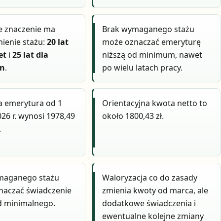
e znaczenie ma
Brak wymaganego stażu
ienie stażu:
20 lat
może oznaczać emeryturę
et
i
25 lat dla
niższą od minimum, nawet
zn
.
po wielu latach pracy.
a emerytura od 1
Orientacyjna kwota netto to
26 r. wynosi 1978,49
około 1800,43 zł.
.
maganego stażu
Waloryzacja co do zasady
naczać świadczenie
zmienia kwoty od marca, ale
d minimalnego.
dodatkowe świadczenia i
ewentualne kolejne zmiany