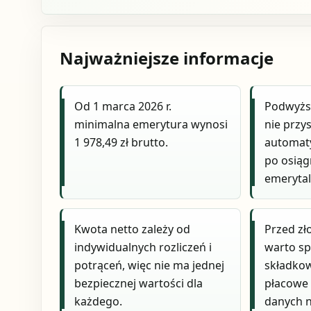
Najważniejsze informacje
Od 1 marca 2026 r.
Podwyżs
minimalna emerytura wynosi
nie przy
1 978,49 zł brutto.
automaty
po osiąg
emeryta
Kwota netto zależy od
Przed z
indywidualnych rozliczeń i
warto sp
potrąceń, więc nie ma jednej
składko
bezpiecznej wartości dla
płacowe
każdego.
danych n