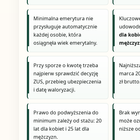
Minimalna emerytura nie
Kluczow
przysługuje automatycznie
udowodn
każdej osobie, która
dla kobi
osiągnęła wiek emerytalny.
mężczy
Przy sporze o kwotę trzeba
Najniższ
najpierw sprawdzić decyzję
marca 20
ZUS, przebieg ubezpieczenia
zł brutto
i datę waloryzacji.
Prawo do podwyższenia do
Brak wy
minimum zależy od stażu: 20
może oz
lat dla kobiet i 25 lat dla
niższe o
mężczyzn.