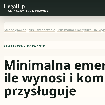
LegalUp
PRAKTYCZNY BLOG PRAWNY
Strona glowna
/
zus i swiadczenia
/
Minimalna emerytura - ile wyn
PRAKTYCZNY PORADNIK
Minimalna emer
ile wynosi i ko
przysługuje