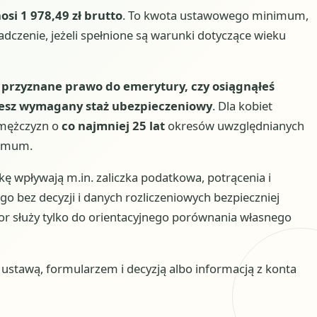
osi 1 978,49 zł brutto
. To kwota ustawowego minimum,
czenie, jeżeli spełnione są warunki dotyczące wieku
 przyznane prawo do emerytury, czy osiągnąłeś
jesz wymagany staż ubezpieczeniowy
. Dla kobiet
a mężczyzn o
co najmniej 25 lat
okresów uwzględnianych
nimum.
ękę wpływają m.in. zaliczka podatkowa, potrącenia i
go bez decyzji i danych rozliczeniowych bezpieczniej
tor służy tylko do orientacyjnego porównania własnego
stawą, formularzem i decyzją albo informacją z konta