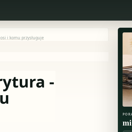
osi i komu przysługuje
ytura -
mu
POR
mi