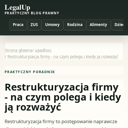
LegalUp
PRAKTYCZNY BLOG PRAWNY
Praca
ZUS
Umowy
Rodzina
Alimenty
Dzieci
Strona glowna
/
upadlosc
/
Restrukturyzacja firmy - na czym polega i kiedy ją rozważyć
PRAKTYCZNY PORADNIK
Restrukturyzacja firmy
- na czym polega i kiedy
ją rozważyć
Restrukturyzacja firmy to postępowanie naprawcze