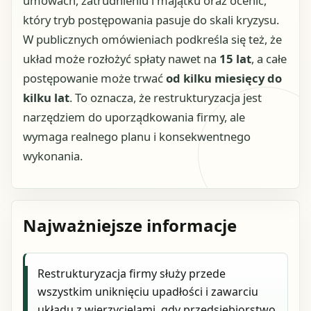
umowach, zatrudnieniu i majątku oraz ocenić,
który tryb postępowania pasuje do skali kryzysu.
W publicznych omówieniach podkreśla się też, że
układ może rozłożyć spłaty nawet na
15 lat
, a całe
postępowanie może trwać
od kilku miesięcy do
kilku lat
. To oznacza, że restrukturyzacja jest
narzędziem do uporządkowania firmy, ale
wymaga realnego planu i konsekwentnego
wykonania.
Najważniejsze informacje
Restrukturyzacja firmy służy przede
wszystkim uniknięciu upadłości i zawarciu
układu z wierzycielami, gdy przedsiębiorstwo