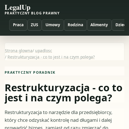
LegalUp
PRAKTYCZNY BLOG PRAWNY
Praca
ZUS
Umowy
Rodzina
Alimenty
Dzieci
Strona glowna
/
upadlosc
/
Restrukturyzacja - co to jest i na czym polega?
PRAKTYCZNY PORADNIK
Restrukturyzacja - co to
jest i na czym polega?
Restrukturyzacja to narzędzie dla przedsiębiorcy,
który chce odzyskać kontrolę nad długami i dalej
prowadzić biznes, zamiast od razu zmierzać do