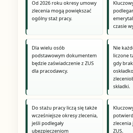
Od 2026 roku okresy umowy
Kluczow
zlecenia mogą powiększać
podlega
ogólny staż pracy.
emeryta
czasie w
Dla wielu osób
Nie każd
podstawowym dokumentem
liczone 
będzie zaświadczenie z ZUS
gdy bra
dla pracodawcy.
oskładko
zlecenio
składki.
Do stażu pracy liczą się także
Kluczo
wcześniejsze okresy zlecenia,
potwier
jeśli podlegały
zlecenia
ubezpieczeniom
ZUS.