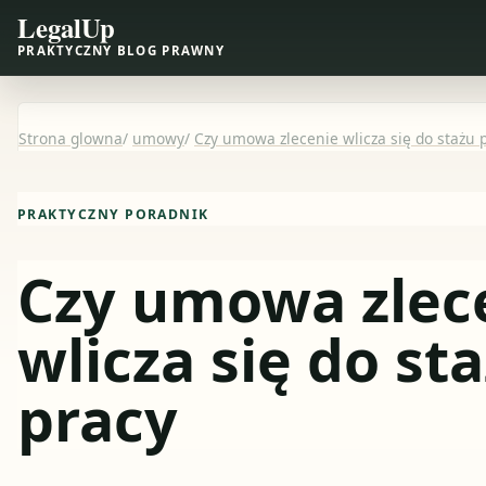
LegalUp
PRAKTYCZNY BLOG PRAWNY
Strona glowna
/
umowy
/
Czy umowa zlecenie wlicza się do stażu 
PRAKTYCZNY PORADNIK
Czy umowa zlec
wlicza się do st
pracy