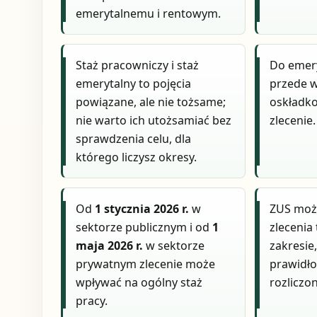
emerytalnemu i rentowym.
Staż pracowniczy i staż
Do emery
emerytalny to pojęcia
przede 
powiązane, ale nie tożsame;
oskładk
nie warto ich utożsamiać bez
zlecenie.
sprawdzenia celu, dla
którego liczysz okresy.
Od
1 stycznia 2026 r.
w
ZUS moż
sektorze publicznym i od
1
zlecenia
maja 2026 r.
w sektorze
zakresie
prywatnym zlecenie może
prawidło
wpływać na ogólny staż
rozliczon
pracy.