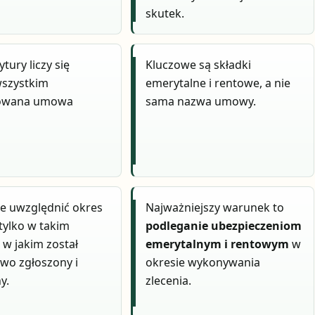
skutek.
tury liczy się
Kluczowe są składki
wszystkim
emerytalne i rentowe, a nie
owana umowa
sama nazwa umowy.
e uwzględnić okres
Najważniejszy warunek to
 tylko w takim
podleganie ubezpieczeniom
, w jakim został
emerytalnym i rentowym
w
wo zgłoszony i
okresie wykonywania
y.
zlecenia.