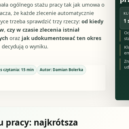
wała ogólnego stażu pracy tak jak umowa o
nacza, że każde zlecenie automatycznie
KL
1 
yce trzeba sprawdzić trzy rzeczy:
od kiedy
ów
,
czy w czasie zlecenia istniał
Od
ych
oraz
jak udokumentować ten okres
st
j decydują o wyniku.
Kl
em
Zn
ud
s czytania:
15
min
Autor:
Damian Bolerka
 pracy: najkrótsza