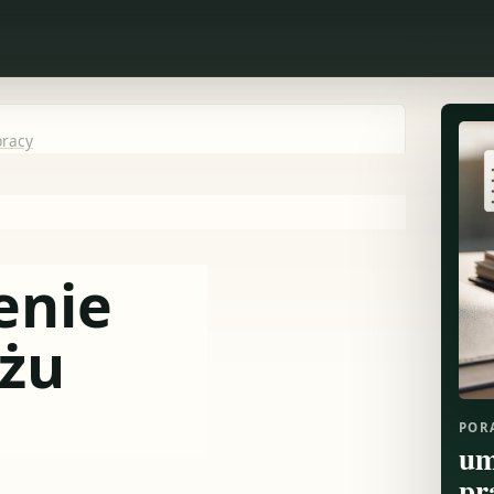
pracy
enie
ażu
POR
um
pr