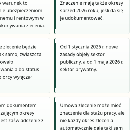
y warunek to
Znaczenie mają także okresy
nie ubezpieczeniom
sprzed 2026 roku, jeśli da się
lnemu i rentowym w
je udokumentować.
ykonywania zlecenia.
e zlecenie będzie
Od 1 stycznia 2026 r. nowe
tak samo, zwłaszcza
zasady objęły sektor
kowało
publiczny, a od 1 maja 2026 r.
wania albo status
sektor prywatny.
biorcy wyłączał
wym dokumentem
Umowa zlecenie może mieć
dzającym okresy
znaczenie dla stażu pracy, ale
 jest zaświadczenie z
nie każdy okres zlecenia
automatycznie daje taki sam