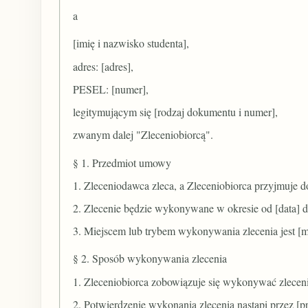
a
[imię i nazwisko studenta],
adres: [adres],
PESEL: [numer],
legitymującym się [rodzaj dokumentu i numer],
zwanym dalej "Zleceniobiorcą".
§ 1. Przedmiot umowy
1. Zleceniodawca zleca, a Zleceniobiorca przyjmuje d
2. Zlecenie będzie wykonywane w okresie od [data] do
3. Miejscem lub trybem wykonywania zlecenia jest [mi
§ 2. Sposób wykonywania zlecenia
1. Zleceniobiorca zobowiązuje się wykonywać zlecenie
2. Potwierdzenie wykonania zlecenia nastąpi przez [pro