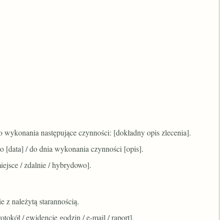
o wykonania następujące czynności: [dokładny opis zlecenia].
 [data] / do dnia wykonania czynności [opis].
ejsce / zdalnie / hybrydowo].
 z należytą starannością.
tokół / ewidencję godzin / e-mail / raport].