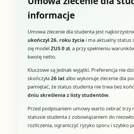
Umowa zlecenie dla stud
informacje
Umowa zlecenie dla studenta jest najkorzystni
ukończył 26. roku życia
i ma aktualny status
się model
ZUS 0 zł
, a przy spełnieniu warunkó
kwotę netto.
Kluczowe są jednak wyjątki. Preferencja nie dzi
skończyła
26 lat
albo wykonuje zlecenie dla pod
pamiętać, że status studenta nie trwa bez ko
dniu skreślenia z listy studentów
.
Przed podpisaniem umowy warto zebrać trzy rze
statusie studenta z zobowiązaniem do niezwłoc
rozliczenia, ograniczyć ryzyko sporu i szybko 