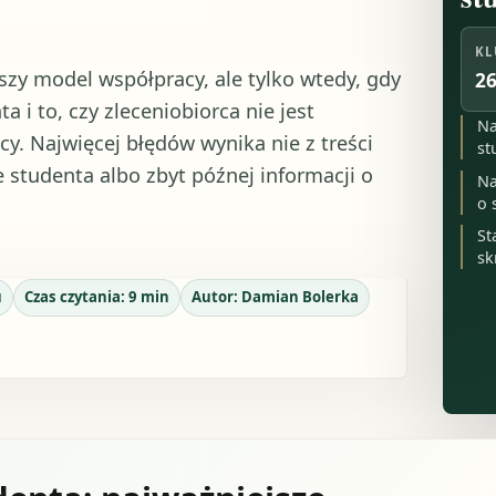
KL
szy model współpracy, ale tylko wtedy, gdy
26
 i to, czy zleceniobiorca nie jest
Na
. Najwięcej błędów wynika nie z treści
st
 studenta albo zbyt późnej informacji o
Na
o 
St
sk
u
Czas czytania:
9
min
Autor:
Damian Bolerka