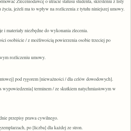
rmować Zleceniodawcę o utracie statusu studenta, skreśleniu z listy
życia, jeżeli ma to wpływ na rozliczenia z tytułu niniejszej umowy.
e i materiały niezbędne do wykonania zlecenia.
i osobiście / z możliwością powierzenia osobie trzeciej po
łowym rozliczeniu umowy.
towej] pod rygorem [nieważności / dla celów dowodowych].
s wypowiedzenia] terminem / ze skutkiem natychmiastowym w
dnie przepisy prawa cywilnego.
emplarzach, po [liczba] dla każdej ze stron.