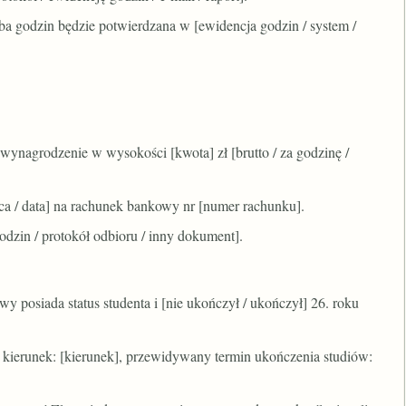
ba godzin będzie potwierdzana w [ewidencja godzin / system /
wynagrodzenie w wysokości [kwota] zł [brutto / za godzinę /
ąca / data] na rachunek bankowy nr [numer rachunku].
odzin / protokół odbioru / inny dokument].
y posiada status studenta i [nie ukończył / ukończył] 26. roku
, kierunek: [kierunek], przewidywany termin ukończenia studiów: