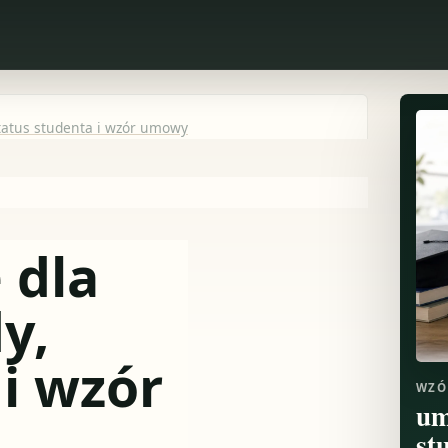
status studenta i wzór umowy
 dla
y,
 i wzór
WZÓ
um
st