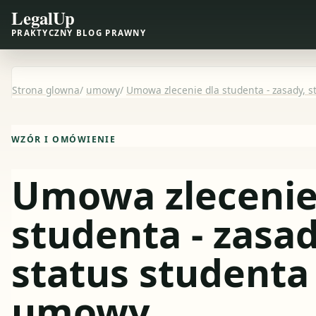
LegalUp
PRAKTYCZNY BLOG PRAWNY
Strona glowna
/
umowy
/
Umowa zlecenie dla studenta - zasady, 
WZÓR I OMÓWIENIE
Umowa zlecenie
studenta - zasad
status studenta
umowy