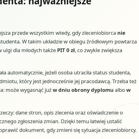
enta: najważniejsze
ejsza przede wszystkim wtedy, gdy zleceniobiorca
nie
 studenta. W takim układzie w obiegu źródłowym powtarza
w ulgi dla młodych także
PIT 0 zł
, co zwykle zwiększa
ała automatycznie, jeżeli osoba utraciła status studenta,
miotu, który jest jednocześnie jej pracodawcą. Trzeba też
ńca: może wygasnąć już
w dniu obrony dyplomu
albo
w
czy: dane stron, opis zlecenia oraz oświadczenie o
znego zgłoszenia zmian. Dzięki temu łatwiej ustalić
poprawić dokument, gdy zmieni się sytuacja zleceniobiorcy.