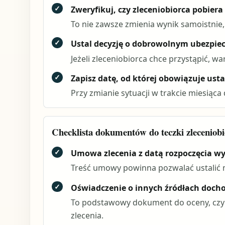
✓
Zweryfikuj, czy zleceniobiorca pobiera
To nie zawsze zmienia wynik samoistnie
✓
Ustal decyzję o dobrowolnym ubezpi
Jeżeli zleceniobiorca chce przystąpić, 
✓
Zapisz datę, od której obowiązuje us
Przy zmianie sytuacji w trakcie miesiąca 
Checklista dokumentów do teczki zleceniob
✓
Umowa zlecenia z datą rozpoczęcia w
Treść umowy powinna pozwalać ustalić
✓
Oświadczenie o innych źródłach docho
To podstawowy dokument do oceny, czy s
zlecenia.