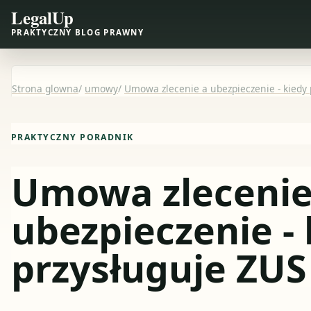
LegalUp
PRAKTYCZNY BLOG PRAWNY
Strona glowna
/
umowy
/
Umowa zlecenie a ubezpieczenie - kiedy 
PRAKTYCZNY PORADNIK
Umowa zlecenie
ubezpieczenie -
przysługuje ZUS