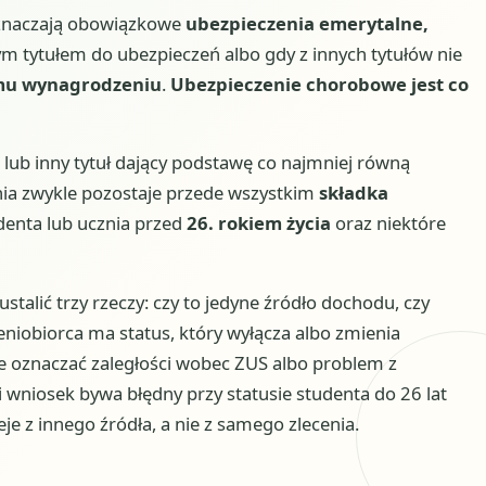
oznaczają obowiązkowe
ubezpieczenia emerytalne,
nym tytułem do ubezpieczeń albo gdy z innych tytułów nie
u wynagrodzeniu
.
Ubezpieczenie chorobowe jest co
 lub inny tytuł dający podstawę co najmniej równą
a zwykle pozostaje przede wszystkim
składka
udenta lub ucznia przed
26. rokiem życia
oraz niektóre
alić trzy rzeczy: czy to jedyne źródło dochodu, czy
ceniobiorca ma status, który wyłącza albo zmienia
e oznaczać zaległości wobec ZUS albo problem z
wniosek bywa błędny przy statusie studenta do 26 lat
je z innego źródła, a nie z samego zlecenia.