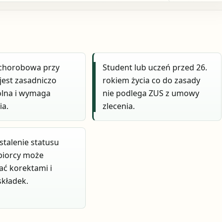
 chorobowa przy
Student lub uczeń przed 26.
 jest zasadniczo
rokiem życia co do zasady
lna i wymaga
nie podlega ZUS z umowy
ia.
zlecenia.
stalenie statusu
biorcy może
ć korektami i
składek.