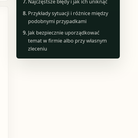
Najczęstsze błędy i jak ich uniknąć
Przykłady sytuacji i różnice między
podobnymi przypadkami
Jak bezpiecznie uporządkować
temat w firmie albo przy własnym
zleceniu