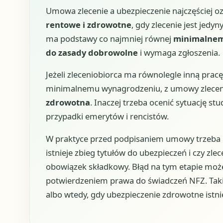
Umowa zlecenie a ubezpieczenie najczęściej 
rentowe i zdrowotne
, gdy zlecenie jest jedy
ma podstawy co najmniej równej
minimalnem
do zasady dobrowolne
i wymaga zgłoszenia.
Jeżeli zleceniobiorca ma równolegle inną pracę
minimalnemu wynagrodzeniu, z umowy zleceni
zdrowotna
. Inaczej trzeba ocenić sytuację st
przypadki emerytów i rencistów.
W praktyce przed podpisaniem umowy trzeba ust
istnieje zbieg tytułów do ubezpieczeń i czy zle
obowiązek składkowy. Błąd na tym etapie moż
potwierdzeniem prawa do świadczeń NFZ. Taki 
albo wtedy, gdy ubezpieczenie zdrowotne istnie