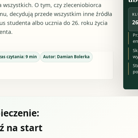
 wszystkich. O tym, czy zleceniobiorca
u, decydują przede wszystkim inne źródła
KL
26
s studenta albo ucznia do 26. roku życia
enta.
Pr
em
Sk
wy
zas czytania:
9
min
Autor:
Damian Bolerka
St
po
ieczenie:
 na start