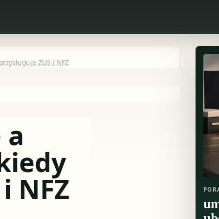
przysługuje ZUS i NFZ
 a
 kiedy
 i NFZ
POR
um
ub