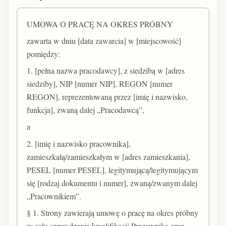
UMOWA O PRACĘ NA OKRES PRÓBNY
zawarta w dniu [data zawarcia] w [miejscowość]
pomiędzy:
1. [pełna nazwa pracodawcy], z siedzibą w [adres
siedziby], NIP [numer NIP], REGON [numer
REGON], reprezentowaną przez [imię i nazwisko,
funkcja], zwaną dalej „Pracodawcą”,
a
2. [imię i nazwisko pracownika],
zamieszkałą/zamieszkałym w [adres zamieszkania],
PESEL [numer PESEL], legitymującą/legitymującym
się [rodzaj dokumentu i numer], zwaną/zwanym dalej
„Pracownikiem”.
§ 1. Strony zawierają umowę o pracę na okres próbny
w celu sprawdzenia kwalifikacji Pracownika oraz