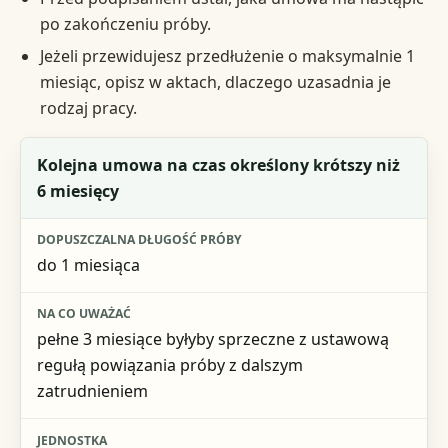
po zakończeniu próby.
Jeżeli przewidujesz przedłużenie o maksymalnie 1
miesiąc, opisz w aktach, dlaczego uzasadnia je
rodzaj pracy.
Plan po okresie próbnym
Kolejna umowa na czas określony krótszy niż
6 miesięcy
Dopuszczalna długość próby
Na co uważać
do 1 miesiąca
Jednostka
pełne 3 miesiące byłyby sprzeczne z ustawową
regułą powiązania próby z dalszym
zatrudnieniem