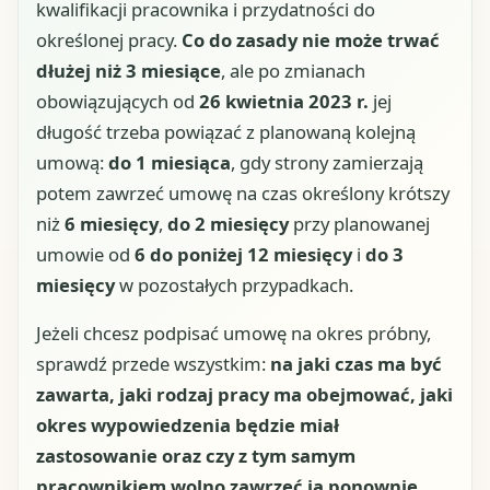
kwalifikacji pracownika i przydatności do
określonej pracy.
Co do zasady nie może trwać
dłużej niż 3 miesiące
, ale po zmianach
obowiązujących od
26 kwietnia 2023 r.
jej
długość trzeba powiązać z planowaną kolejną
umową:
do 1 miesiąca
, gdy strony zamierzają
potem zawrzeć umowę na czas określony krótszy
niż
6 miesięcy
,
do 2 miesięcy
przy planowanej
umowie od
6 do poniżej 12 miesięcy
i
do 3
miesięcy
w pozostałych przypadkach.
Jeżeli chcesz podpisać umowę na okres próbny,
sprawdź przede wszystkim:
na jaki czas ma być
zawarta, jaki rodzaj pracy ma obejmować, jaki
okres wypowiedzenia będzie miał
zastosowanie oraz czy z tym samym
pracownikiem wolno zawrzeć ją ponownie
.