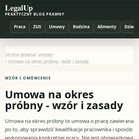
LegalUp
PRAKTYCZNY BLOG PRAWNY
Praca
ZUS
Umowy
Rodzina
Alimenty
Dzieci
Strona glowna
/
umowy
/
Umowa na okres próbny - wzór i zasady
WZÓR I OMÓWIENIE
Umowa na okres
próbny - wzór i zasady
Umowa na okres próbny to umowa o pracę zawierana
po to, aby sprawdzić kwalifikacje pracownika i sposób
wykonywania konkretnej pracy. Nie jest obowiązkowa