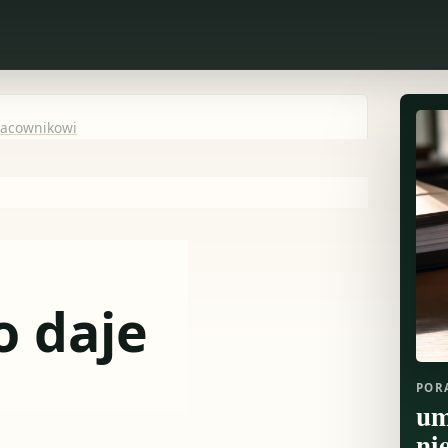
racownikowi
o daje
POR
um
ni