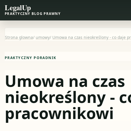
LegalUp
PRAKTYCZNY BLOG PRAWNY
Strona glowna
/
umowy
/
Umowa na czas nieokreślony - co daje p
PRAKTYCZNY PORADNIK
Umowa na czas
nieokreślony - c
pracownikowi