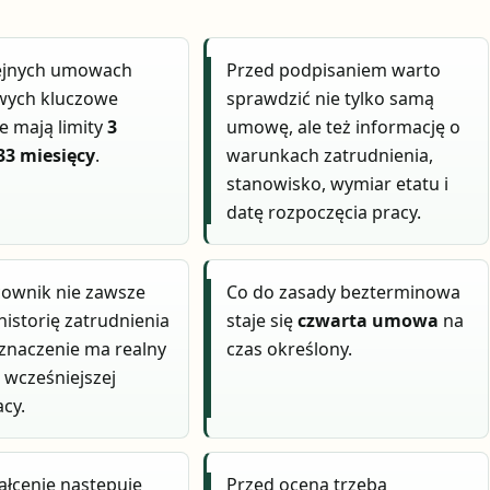
lejnych umowach
Przed podpisaniem warto
wych kluczowe
sprawdzić nie tylko samą
e mają limity
3
umowę, ale też informację o
33 miesięcy
.
warunkach zatrudnienia,
stanowisko, wymiar etatu i
datę rozpoczęcia pracy.
cownik nie zawsze
Co do zasady bezterminowa
historię zatrudnienia
staje się
czwarta umowa
na
 znaczenie ma realny
czas określony.
 wcześniejszej
cy.
ałcenie następuje
Przed oceną trzeba