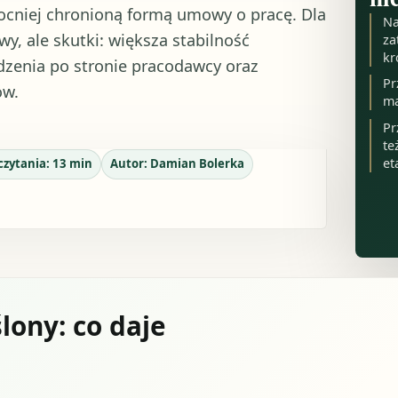
ocniej chronioną formą umowy o pracę. Dla
Na
, ale skutki: większa stabilność
za
kr
dzenia po stronie pracodawcy oraz
Pr
ów.
ma
Pr
te
et
czytania:
13
min
Autor:
Damian Bolerka
ony: co daje