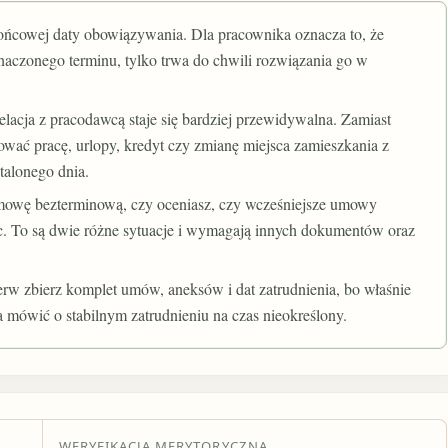
ońcowej daty obowiązywania. Dla pracownika oznacza to, że
naczonego terminu, tylko trwa do chwili rozwiązania go w
elacja z pracodawcą staje się bardziej przewidywalna. Zamiast
ować pracę, urlopy, kredyt czy zmianę miejsca zamieszkania z
talonego dnia.
 umowę bezterminową, czy oceniasz, czy wcześniejsze umowy
c. To są dwie różne sytuacje i wymagają innych dokumentów oraz
ierw zbierz komplet umów, aneksów i dat zatrudnienia, bo właśnie
mówić o stabilnym zatrudnieniu na czas nieokreślony.
WERYFIKACJA MERYTORYCZNA