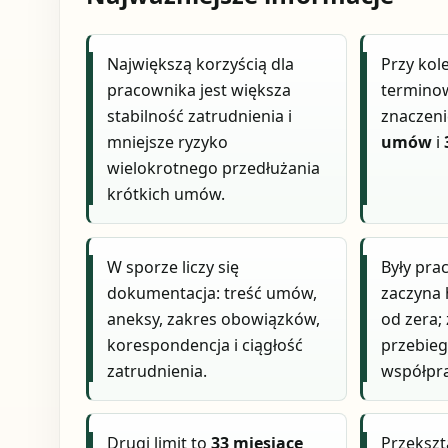
Największą korzyścią dla
Przy ko
pracownika jest większa
termino
stabilność zatrudnienia i
znaczeni
mniejsze ryzyko
umów
i
wielokrotnego przedłużania
krótkich umów.
W sporze liczy się
Były pra
dokumentacja: treść umów,
zaczyna 
aneksy, zakres obowiązków,
od zera;
korespondencja i ciągłość
przebieg
zatrudnienia.
współpra
Drugi limit to
33 miesiące
Przekszt