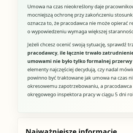
Umowa na czas nieokreślony daje pracowniko
mocniejszą ochronę przy zakończeniu stosunk
oznacza to, że pracodawca nie może opierać rel
o wypowiedzeniu wymaga większej staranności 
Jeżeli chcesz ocenić swoją sytuację, sprawdź tr
pracodawcy
,
ile łącznie trwało zatrudnie
umowami nie było tylko formalnej przerwy 
elementy najczęściej decydują, czy nadal mówi
powinno być traktowane jak umowa na czas n
okresowemu zapotrzebowaniu, a pracodawca
okręgowego inspektora pracy w ciągu 5 dni r
Najważniejsze informacje