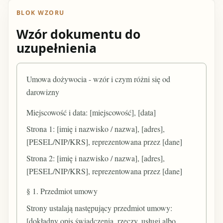
BLOK WZORU
Wzór dokumentu do
uzupełnienia
Umowa dożywocia - wzór i czym różni się od
darowizny
Miejscowość i data: [miejscowość], [data]
Strona 1: [imię i nazwisko / nazwa], [adres],
[PESEL/NIP/KRS], reprezentowana przez [dane]
Strona 2: [imię i nazwisko / nazwa], [adres],
[PESEL/NIP/KRS], reprezentowana przez [dane]
§ 1. Przedmiot umowy
Strony ustalają następujący przedmiot umowy:
[dokładny opis świadczenia, rzeczy, usługi albo