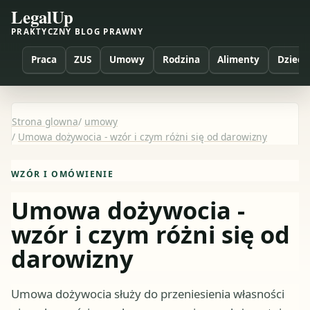
LegalUp
PRAKTYCZNY BLOG PRAWNY
Praca
ZUS
Umowy
Rodzina
Alimenty
Dzieci
Strona glowna
/
umowy
/
Umowa dożywocia - wzór i czym różni się od darowizny
WZÓR I OMÓWIENIE
Umowa dożywocia -
wzór i czym różni się od
darowizny
Umowa dożywocia służy do przeniesienia własności