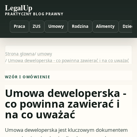
LegalUp
PRAKTYCZNY BLOG PRAWNY
Praca
ZUS
Umowy
Rodzina
Alimenty
Dzieci
Strona glowna
/
umowy
/
Umowa deweloperska - co powinna zawierać i na co uważać
WZÓR I OMÓWIENIE
Umowa deweloperska -
co powinna zawierać i
na co uważać
Umowa deweloperska jest kluczowym dokumentem