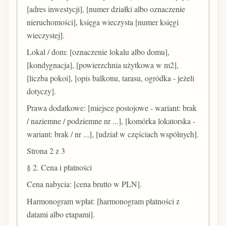
[adres inwestycji], [numer działki albo oznaczenie
nieruchomości], księga wieczysta [numer księgi
wieczystej].
Lokal / dom: [oznaczenie lokalu albo domu],
[kondygnacja], [powierzchnia użytkowa w m2],
[liczba pokoi], [opis balkonu, tarasu, ogródka - jeżeli
dotyczy].
Prawa dodatkowe: [miejsce postojowe - wariant: brak
/ naziemne / podziemne nr ...], [komórka lokatorska -
wariant: brak / nr ...], [udział w częściach wspólnych].
Strona 2 z 3
§ 2. Cena i płatności
Cena nabycia: [cena brutto w PLN].
Harmonogram wpłat: [harmonogram płatności z
datami albo etapami].