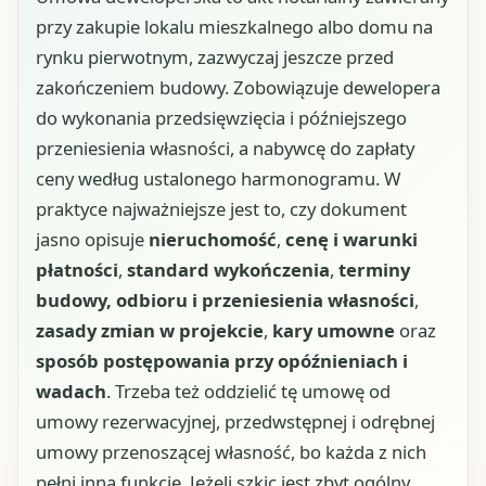
przy zakupie lokalu mieszkalnego albo domu na
rynku pierwotnym, zazwyczaj jeszcze przed
zakończeniem budowy. Zobowiązuje dewelopera
do wykonania przedsięwzięcia i późniejszego
przeniesienia własności, a nabywcę do zapłaty
ceny według ustalonego harmonogramu. W
praktyce najważniejsze jest to, czy dokument
jasno opisuje
nieruchomość
,
cenę i warunki
płatności
,
standard wykończenia
,
terminy
budowy, odbioru i przeniesienia własności
,
zasady zmian w projekcie
,
kary umowne
oraz
sposób postępowania przy opóźnieniach i
wadach
. Trzeba też oddzielić tę umowę od
umowy rezerwacyjnej, przedwstępnej i odrębnej
umowy przenoszącej własność, bo każda z nich
pełni inną funkcję. Jeżeli szkic jest zbyt ogólny,