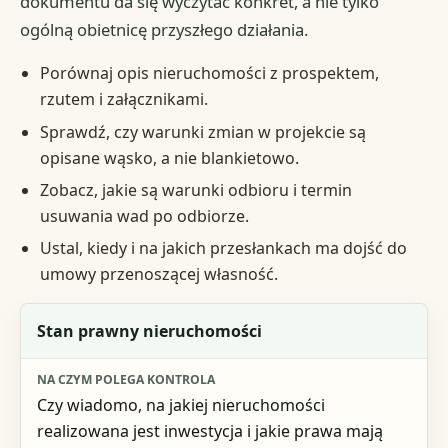
dokumentu da się wyczytać konkret, a nie tylko
ogólną obietnicę przyszłego działania.
Porównaj opis nieruchomości z prospektem,
rzutem i załącznikami.
Sprawdź, czy warunki zmian w projekcie są
opisane wąsko, a nie blankietowo.
Zobacz, jakie są warunki odbioru i termin
usuwania wad po odbiorze.
Ustal, kiedy i na jakich przesłankach ma dojść do
umowy przenoszącej własność.
Co sprawdzić
Stan prawny nieruchomości
Na czym polega kontrola
Czy wiadomo, na jakiej nieruchomości
Sygnał ostrzegawczy
realizowana jest inwestycja i jakie prawa mają