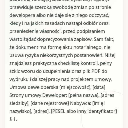
przewiduje szeroką swobodę zmian po stronie
dewelopera albo nie daje się z niego odczytać,
kiedy i na jakich zasadach nastąpi odbiór oraz
przeniesienie własności, przed podpisaniem
warto żądać doprecyzowania zapisów. Sam fakt,
że dokument ma formę aktu notarialnego, nie
usuwa ryzyka niekorzystnych postanowień. Niżej
znajdziesz praktyczną checklistę kontroli, pełny
szkic wzoru do uzupełnienia oraz plik PDF do
wydruku i dalszej pracy nad projektem umowy.
Umowa deweloperska [miejscowość], [data]
Strony umowy Deweloper: [pełna nazwa], [adres
siedziby], [dane rejestrowe] Nabywca: [imię i
nazwisko], [adres], [PESEL albo inny identyfikator]
§ 1.