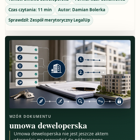
Czas czytania:
11
min
Autor:
Damian Bolerka
Sprawdził:
Zespół merytoryczny LegalUp
WZÓR DOKUMENTU
umowa deweloperska
Umowa deweloperska nie jest jeszcze aktem
własności; ma prowadzić do późniejszego