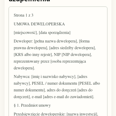
Strona 1 z 3
UMOWA DEWELOPERSKA
[miejscowość], [data sporządzenia]
Deweloper: [pełna nazwa dewelopera], [forma
prawna dewelopera], [adres siedziby dewelopera],
[KRS albo inny rejestr], NIP [NIP dewelopera],
reprezentowany przez [osoba reprezentująca
dewelopera].
Nabywca: [imię i nazwisko nabywcy], [adres
nabywcy], PESEL / numer dokumentu [PESEL albo
numer dokumentu], adres do doręczeń [adres do
doręczeń], e-mail [adres e-mail do zawiadomień].
§ 1. Przedmiot umowy
Przedsięwzięcie deweloperskie: [nazwa inwestycji],