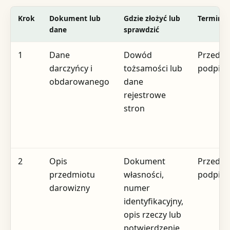
Krok
Dokument lub
Gdzie złożyć lub
Termin
dane
sprawdzić
1
Dane
Dowód
Przed
darczyńcy i
tożsamości lub
podpis
obdarowanego
dane
rejestrowe
stron
2
Opis
Dokument
Przed
przedmiotu
własności,
podpis
darowizny
numer
identyfikacyjny,
opis rzeczy lub
potwierdzenie