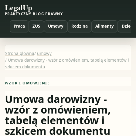
LegalUp
PRAKTYCZNY BLOG PRAWNY
Praca
ZUS
Umowy
Rodzina
Alimenty
Dzieci
Strona glowna
/
umowy
/
Umowa darowizny - wzór z omówieniem, tabelą elementów i
szkicem dokumentu
WZÓR I OMÓWIENIE
Umowa darowizny -
wzór z omówieniem,
tabelą elementów i
szkicem dokumentu