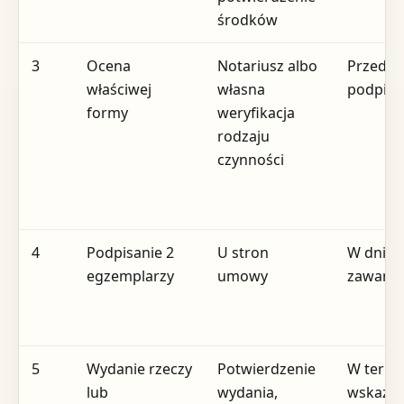
środków
3
Ocena
Notariusz albo
Przed
właściwej
własna
podpis
formy
weryfikacja
rodzaju
czynności
4
Podpisanie 2
U stron
W dniu
egzemplarzy
umowy
zawarci
5
Wydanie rzeczy
Potwierdzenie
W termi
lub
wydania,
wskaza