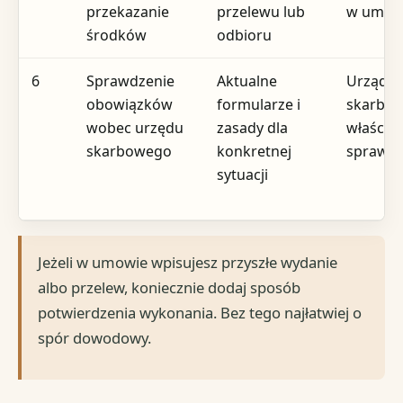
przekazanie
przelewu lub
w umow
środków
odbioru
6
Sprawdzenie
Aktualne
Urząd
obowiązków
formularze i
skarbo
wobec urzędu
zasady dla
właściwy
skarbowego
konkretnej
sprawy
sytuacji
Jeżeli w umowie wpisujesz przyszłe wydanie
albo przelew, koniecznie dodaj sposób
potwierdzenia wykonania. Bez tego najłatwiej o
spór dowodowy.