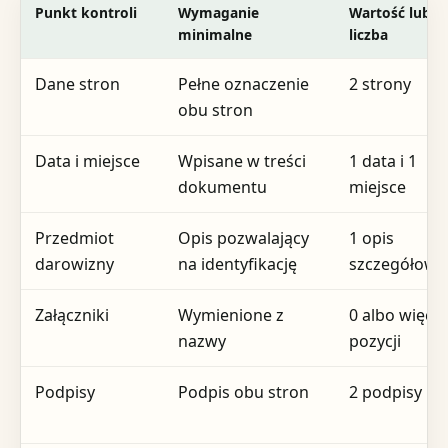
Punkt kontroli
Wymaganie
Wartość lub
minimalne
liczba
Dane stron
Pełne oznaczenie
2 strony
obu stron
Data i miejsce
Wpisane w treści
1 data i 1
dokumentu
miejsce
Przedmiot
Opis pozwalający
1 opis
darowizny
na identyfikację
szczegółowy
Załączniki
Wymienione z
0 albo więcej
nazwy
pozycji
Podpisy
Podpis obu stron
2 podpisy