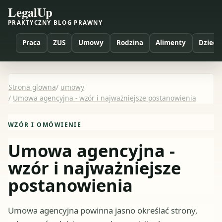
LegalUp
PRAKTYCZNY BLOG PRAWNY
Praca
ZUS
Umowy
Rodzina
Alimenty
Dzieci
Strona glowna
/
umowy
/
Umowa agencyjna - wzór i najważniejsze postanowienia
WZÓR I OMÓWIENIE
Umowa agencyjna -
wzór i najważniejsze
postanowienia
Umowa agencyjna powinna jasno określać strony,