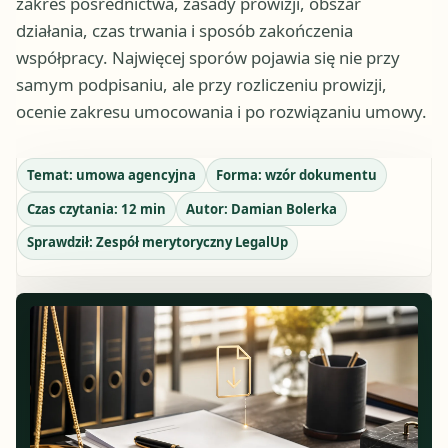
zakres pośrednictwa, zasady prowizji, obszar
działania, czas trwania i sposób zakończenia
współpracy. Najwięcej sporów pojawia się nie przy
samym podpisaniu, ale przy rozliczeniu prowizji,
ocenie zakresu umocowania i po rozwiązaniu umowy.
Temat:
umowa agencyjna
Forma:
wzór dokumentu
Czas czytania:
12
min
Autor:
Damian Bolerka
Sprawdził:
Zespół merytoryczny LegalUp