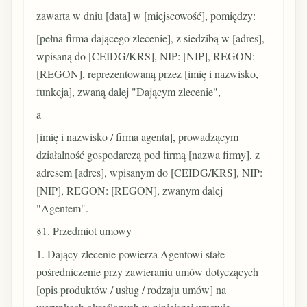
zawarta w dniu [data] w [miejscowość], pomiędzy:
[pełna firma dającego zlecenie], z siedzibą w [adres],
wpisaną do [CEIDG/KRS], NIP: [NIP], REGON:
[REGON], reprezentowaną przez [imię i nazwisko,
funkcja], zwaną dalej "Dającym zlecenie",
a
[imię i nazwisko / firma agenta], prowadzącym
działalność gospodarczą pod firmą [nazwa firmy], z
adresem [adres], wpisanym do [CEIDG/KRS], NIP:
[NIP], REGON: [REGON], zwanym dalej
"Agentem".
§1. Przedmiot umowy
1. Dający zlecenie powierza Agentowi stałe
pośredniczenie przy zawieraniu umów dotyczących
[opis produktów / usług / rodzaju umów] na