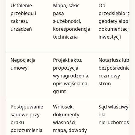
Ustalenie
Mapa, szkic
Od
przebiegu i
pasa
przedsiębiorcy,
zakresu
służebności,
geodety albo z
urządzeń
korespondencja
dokumentacji
techniczna
inwestycji
Negocjacja
Projekt aktu,
Notariusz lub
umowy
propozycja
bezpośrednie
wynagrodzenia,
rozmowy
opis wejścia na
stron
grunt
Postępowanie
Wniosek,
Sąd właściwy
sądowe przy
dokumenty
dla
braku
własności,
nieruchomości
porozumienia
mapa, dowody