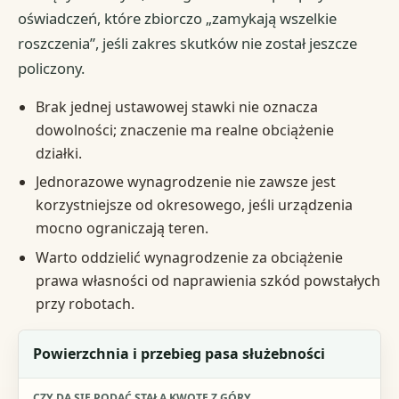
oświadczeń, które zbiorczo „zamykają wszelkie
roszczenia”, jeśli zakres skutków nie został jeszcze
policzony.
Brak jednej ustawowej stawki nie oznacza
dowolności; znaczenie ma realne obciążenie
działki.
Jednorazowe wynagrodzenie nie zawsze jest
korzystniejsze od okresowego, jeśli urządzenia
mocno ograniczają teren.
Warto oddzielić wynagrodzenie za obciążenie
prawa własności od naprawienia szkód powstałych
przy robotach.
Element wpływający na wynagrodzenie
Powierzchnia i przebieg pasa służebności
Czy da się podać stałą kwotę z góry