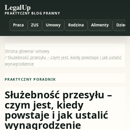
LegalUp
PRAKTYCZNY BLOG PRAWNY
Praca
ZUS
Umowy
Rodzina
Alimenty
Dzieci
Strona glowna
/
umowy
/
Służebność przesyłu – czym jest, kiedy powstaje i jak ustalić
wynagrodzenie
PRAKTYCZNY PORADNIK
Służebność przesyłu –
czym jest, kiedy
powstaje i jak ustalić
wynagrodzenie