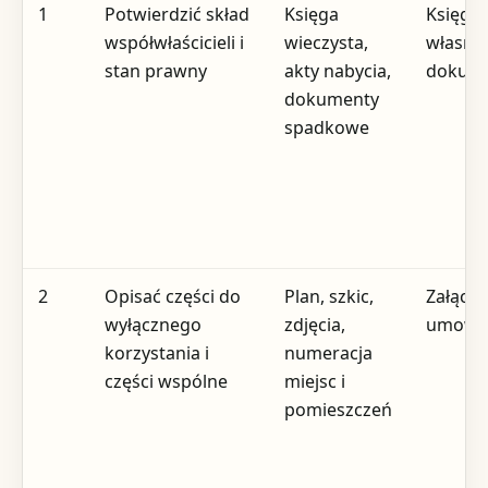
1
Potwierdzić skład
Księga
Księga 
współwłaścicieli i
wieczysta,
własne
stan prawny
akty nabycia,
dokum
dokumenty
spadkowe
2
Opisać części do
Plan, szkic,
Załączn
wyłącznego
zdjęcia,
umowy
korzystania i
numeracja
części wspólne
miejsc i
pomieszczeń