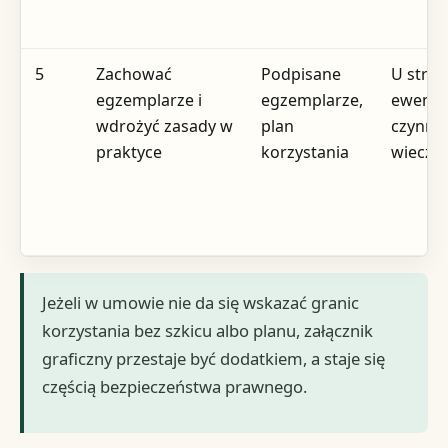
5
Zachować
Podpisane
U stron
egzemplarze i
egzemplarze,
ewentua
wdrożyć zasady w
plan
czynno
praktyce
korzystania
wieczy
Jeżeli w umowie nie da się wskazać granic
korzystania bez szkicu albo planu, załącznik
graficzny przestaje być dodatkiem, a staje się
częścią bezpieczeństwa prawnego.