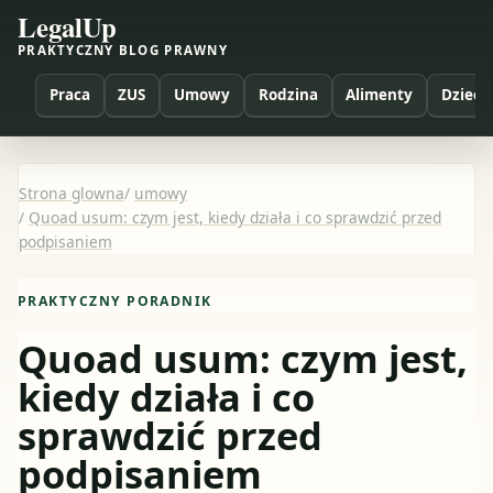
LegalUp
PRAKTYCZNY BLOG PRAWNY
Praca
ZUS
Umowy
Rodzina
Alimenty
Dzieci
Strona glowna
/
umowy
/
Quoad usum: czym jest, kiedy działa i co sprawdzić przed
podpisaniem
PRAKTYCZNY PORADNIK
Quoad usum: czym jest,
kiedy działa i co
sprawdzić przed
podpisaniem