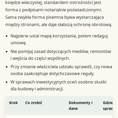
księdze wieczystej, standardem ostrożności jest
forma z podpisami notarialnie poświadczonymi.
Sama zwykła forma pisemna bywa wystarczająca
między stronami, ale daje słabszą ochronę obrotową.
Najpierw ustal mapę korzystania, potem redaguj
umowę.
Nie pomijaj zasad dotyczących mediów, remontów
i wejścia do części wspólnych.
Przy zmianie właściciela udziału sprawdź, czy nowa
osoba zaakceptuje dotychczasowe reguły.
W sprawach inwestycyjnych oceń osobno skutki
dla budowy i administracji.
Krok
Co zrobić
Dokumenty i
Gdzie zł
dane
sprawdz