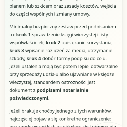
planem lub szkicem oraz zasady kosztów, wejścia
do części wspólnych i zmiany umowy.
Minimalny bezpieczny zestaw przed podpisaniem
to:
krok 1
sprawdzenie księgi wieczystej i listy
współwłaścicieli,
krok 2
opis granic korzystania,
krok 3
wpisanie rozliczeń za media, utrzymanie i
szkody,
krok 4
dobór formy podpisu do celu.
Jeżeli ustalenia mają być potem lepiej odtwarzalne
przy sprzedaży udziału albo ujawniane w księdze
wieczystej, standardem ostrożności jest
dokument z
podpisami notarialnie
poświadczonymi
.
Jeżeli brakuje choćby jednego z tych warunków,
najczęściej pojawia się konkretne ograniczenie:
bez zgody wszystkich współwłaścicieli umowa nie