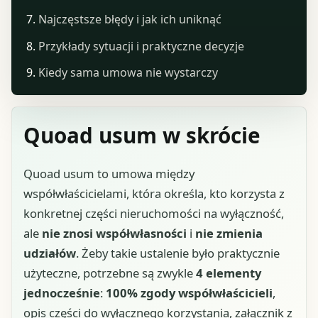
Najczęstsze błędy i jak ich uniknąć
Przykłady sytuacji i praktyczne decyzje
Kiedy sama umowa nie wystarczy
Quoad usum w skrócie
Quoad usum to umowa między
współwłaścicielami, która określa, kto korzysta z
konkretnej części nieruchomości na wyłączność,
ale
nie znosi współwłasności
i
nie zmienia
udziałów
. Żeby takie ustalenie było praktycznie
użyteczne, potrzebne są zwykle
4 elementy
jednocześnie
:
100% zgody współwłaścicieli
,
opis części do wyłącznego korzystania, załącznik z