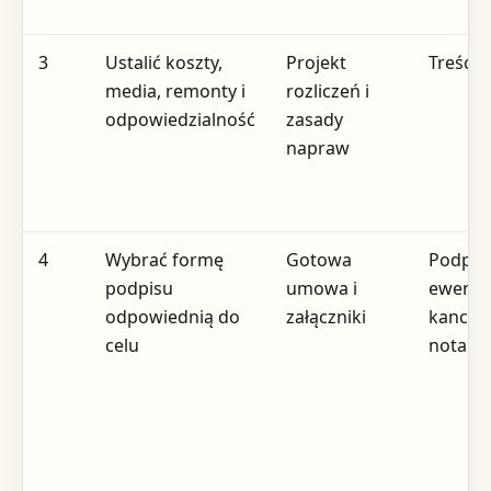
3
Ustalić koszty,
Projekt
Treść 
media, remonty i
rozliczeń i
odpowiedzialność
zasady
napraw
4
Wybrać formę
Gotowa
Podpisy
podpisu
umowa i
ewentu
odpowiednią do
załączniki
kancela
celu
notaria