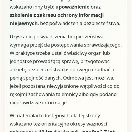
wskazano inny tryb:
upoważnienie
oraz
szkolenie z zakresu ochrony informacji
niejawnych
, bez poświadczenia bezpieczeństwa.
Uzyskanie poświadczenia bezpieczeństwa
wymaga przejścia postępowania sprawdzającego.
W praktyce trzeba ustalić właściwy organ lub
jednostkę prowadzącą sprawę, przygotować
ankietę bezpieczeństwa osobowego i zadbać o
pełną spójność danych. Odmowa jest możliwa,
jeżeli pozostaną niewyjaśnione wątpliwości co do
rękojmi zachowania tajemnicy albo gdy podano
nieprawdziwe informacje.
W materiałach dostępnych dla tej strony
wskazano też orientacyjne okresy ważności
dokumentu:
10 lat
dla klauzuli
„poufne”
,
7 lat