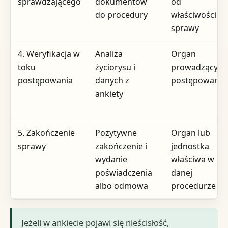
sprawdzającego
dokumentów
od
do procedury
właściwości
sprawy
4. Weryfikacja w
Analiza
Organ
toku
życiorysu i
prowadzący
postępowania
danych z
postępowanie
ankiety
5. Zakończenie
Pozytywne
Organ lub
sprawy
zakończenie i
jednostka
wydanie
właściwa w
poświadczenia
danej
albo odmowa
procedurze
Jeżeli w ankiecie pojawi się nieścisłość,