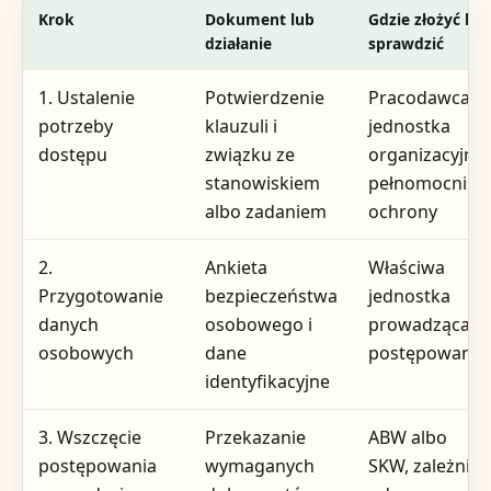
Krok
Dokument lub
Gdzie złożyć lub
działanie
sprawdzić
1. Ustalenie
Potwierdzenie
Pracodawca,
potrzeby
klauzuli i
jednostka
dostępu
związku ze
organizacyjna,
stanowiskiem
pełnomocnik
albo zadaniem
ochrony
2.
Ankieta
Właściwa
Przygotowanie
bezpieczeństwa
jednostka
danych
osobowego i
prowadząca
osobowych
dane
postępowanie
identyfikacyjne
3. Wszczęcie
Przekazanie
ABW albo
postępowania
wymaganych
SKW, zależnie