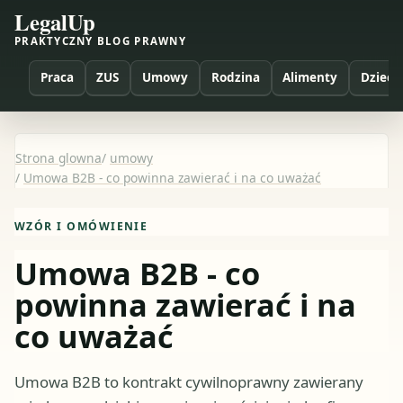
LegalUp
PRAKTYCZNY BLOG PRAWNY
Praca
ZUS
Umowy
Rodzina
Alimenty
Dzieci
Strona glowna
/
umowy
/
Umowa B2B - co powinna zawierać i na co uważać
WZÓR I OMÓWIENIE
Umowa B2B - co
powinna zawierać i na
co uważać
Umowa B2B to kontrakt cywilnoprawny zawierany