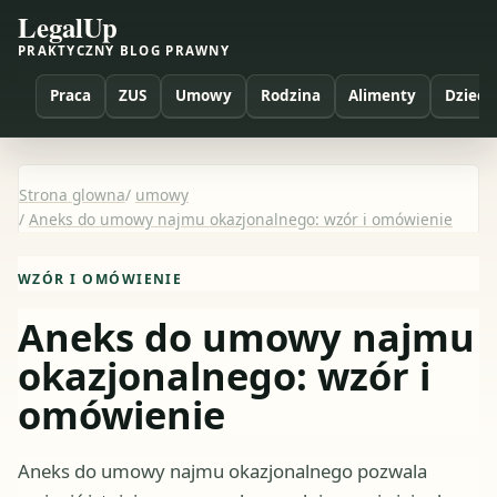
LegalUp
PRAKTYCZNY BLOG PRAWNY
Praca
ZUS
Umowy
Rodzina
Alimenty
Dzieci
Strona glowna
/
umowy
/
Aneks do umowy najmu okazjonalnego: wzór i omówienie
WZÓR I OMÓWIENIE
Aneks do umowy najmu
okazjonalnego: wzór i
omówienie
Aneks do umowy najmu okazjonalnego pozwala