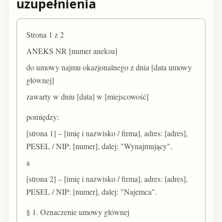
uzupełnienia
Strona 1 z 2
ANEKS NR [numer aneksu]
do umowy najmu okazjonalnego z dnia [data umowy
głównej]
zawarty w dniu [data] w [miejscowość]
pomiędzy:
[strona 1] – [imię i nazwisko / firma], adres: [adres],
PESEL / NIP: [numer], dalej: "Wynajmujący",
a
[strona 2] – [imię i nazwisko / firma], adres: [adres],
PESEL / NIP: [numer], dalej: "Najemca".
§ 1. Oznaczenie umowy głównej