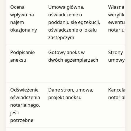
Ocena
Umowa główna,
Własna
wpływu na
oświadczenie o
weryfikacj
najem
poddaniu się egzekucji,
ewentualn
okazjonalny
oświadczenie o lokalu
notariusz
zastępczym
Podpisanie
Gotowy aneks w
Strony
aneksu
dwóch egzemplarzach
umowy
Odświeżenie
Dane stron, umowa,
Kancelari
oświadczenia
projekt aneksu
notarialn
notarialnego,
jeśli
potrzebne