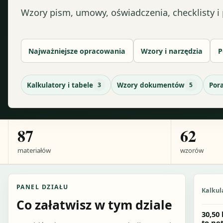
Wzory pism, umowy, oświadczenia, checklisty i p
Najważniejsze opracowania
Wzory i narzędzia
P
Kalkulatory i tabele
3
Wzory dokumentów
5
Por
87
62
materiałów
wzorów
PANEL DZIAŁU
Kalkul
Co załatwisz w tym dziale
30,50
to ne