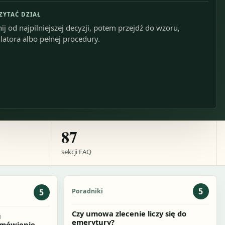
CZYTAĆ DZIAŁ
ij od najpilniejszej decyzji, potem przejdź do wzoru,
latora albo pełnej procedury.
87
sekcji FAQ
5
Poradniki
5
Czy umowa zlecenie liczy się do
u
emerytury?
omówienie