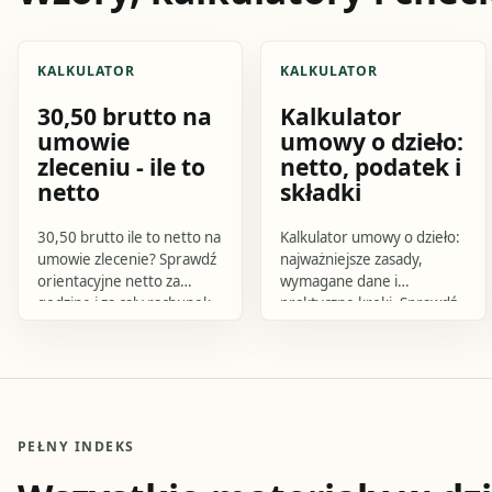
KALKULATOR
KALKULATOR
30,50 brutto na
Kalkulator
umowie
umowy o dzieło:
zleceniu - ile to
netto, podatek i
netto
składki
30,50 brutto ile to netto na
Kalkulator umowy o dzieło:
umowie zlecenie? Sprawdź
najważniejsze zasady,
orientacyjne netto za
wymagane dane i
godzinę i za cały rachunek,
praktyczne kroki. Sprawdź,
różnice dla studenta do 26
jak przygotować się do
lat oraz wpływ
działania i czego uniknąć.
chorobowego i ZUS.
PEŁNY INDEKS