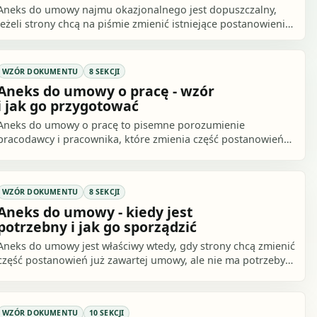
Aneks do umowy najmu okazjonalnego jest dopuszczalny,
jeżeli strony chcą na piśmie zmienić istniejące postanowienia,
na przykład czas trwania umowy.
WZÓR DOKUMENTU
8 SEKCJI
Aneks do umowy o pracę - wzór
i jak go przygotować
Aneks do umowy o pracę to pisemne porozumienie
pracodawcy i pracownika, które zmienia część postanowień
obowiązującej umowy bez podpisywania jej od.
WZÓR DOKUMENTU
8 SEKCJI
Aneks do umowy - kiedy jest
potrzebny i jak go sporządzić
Aneks do umowy jest właściwy wtedy, gdy strony chcą zmienić
część postanowień już zawartej umowy, ale nie ma potrzeby
sporządzania całego kontraktu od.
WZÓR DOKUMENTU
10 SEKCJI