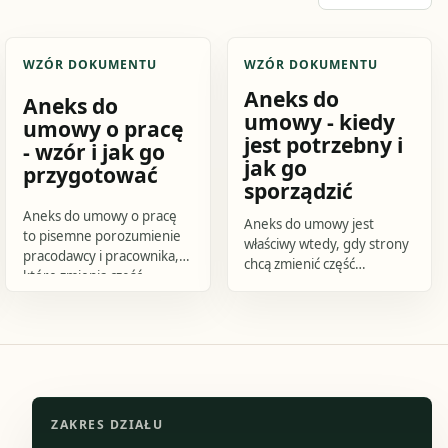
WZÓR DOKUMENTU
WZÓR DOKUMENTU
Aneks do
Aneks do
umowy - kiedy
umowy o pracę
jest potrzebny i
- wzór i jak go
jak go
przygotować
sporządzić
Aneks do umowy o pracę
Aneks do umowy jest
to pisemne porozumienie
właściwy wtedy, gdy strony
pracodawcy i pracownika,
chcą zmienić część
które zmienia część
postanowień już zawartej
postanowień obowiązującej
umowy, ale nie ma
umowy bez podpisywania
potrzeby sporządzania
jej od.
całego kontraktu od.
ZAKRES DZIAŁU