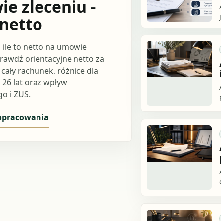
e zleceniu -
 netto
o ile to netto na umowie
prawdź orientacyjne netto za
 cały rachunek, różnice dla
 26 lat oraz wpływ
o i ZUS.
 opracowania