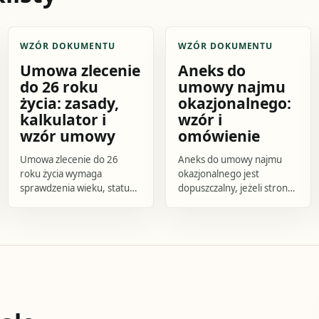
WZÓR DOKUMENTU
WZÓR DOKUMENTU
Umowa zlecenie
Aneks do
do 26 roku
umowy najmu
życia: zasady,
okazjonalnego:
kalkulator i
wzór i
wzór umowy
omówienie
Umowa zlecenie do 26
Aneks do umowy najmu
roku życia wymaga
okazjonalnego jest
sprawdzenia wieku, statusu
dopuszczalny, jeżeli strony
ucznia lub studenta, limitu
chcą na piśmie zmienić
85 528 zł i momentu 26.
istniejące postanowienia,
urodzin. Zobacz praktyczne
na przykład czas trwania
zasady, kalkulator i wzór
umowy.
umowy.