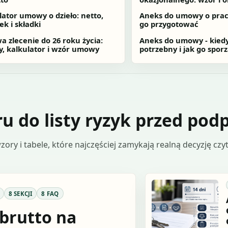
lator umowy o dzieło: netto,
Aneks do umowy o pracę
ek i składki
go przygotować
 zlecenie do 26 roku życia:
Aneks do umowy - kiedy
y, kalkulator i wzór umowy
potrzebny i jak go sporz
u do listy ryzyk przed pod
ory i tabele, które najczęściej zamykają realną decyzję czyt
8 SEKCJI
8 FAQ
 brutto na