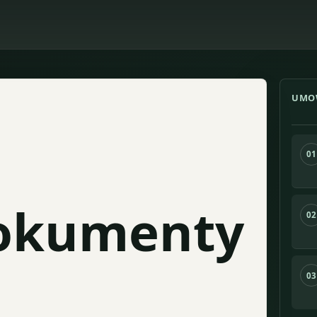
UMO
01
okumenty
02
03