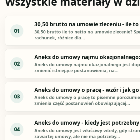
Wszystkie materiały w dzi
30,50 brutto na umowie zleceniu - ile to
01
30,50 brutto ile to netto na umowie zlecenie? Sp
rachunek, różnice dla...
Aneks do umowy najmu okazjonalnego:
02
Aneks do umowy najmu okazjonalnego jest dopus
zmienić istniejące postanowienia, na...
Aneks do umowy o pracę - wzór i jak g
03
Aneks do umowy o pracę to pisemne porozumien
zmienia część postanowień obowiązującej...
Aneks do umowy - kiedy jest potrzebny 
04
Aneks do umowy jest właściwy wtedy, gdy stron
zawartej umowy, ale nie ma potrzeby...