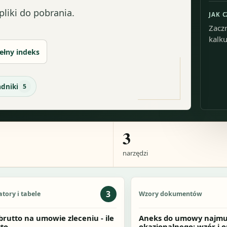
liki do pobrania.
JAK 
Zaczn
kalku
ełny indeks
adniki
5
3
narzędzi
3
atory i tabele
Wzory dokumentów
 brutto na umowie zleceniu - ile
Aneks do umowy najm
tto
okazjonalnego: wzór i 