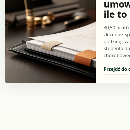
umowi
ile to
30,50 brutt
zlecenie? S
godzinę i za
studenta do
choroboweg
Przejdź do