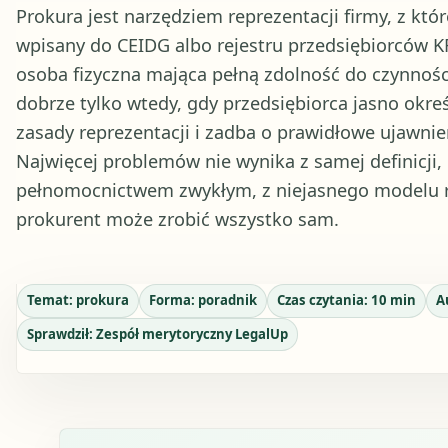
Prokura jest narzędziem reprezentacji firmy, z kt
wpisany do CEIDG albo rejestru przedsiębiorców 
osoba fizyczna mająca pełną zdolność do czynnoś
dobrze tylko wtedy, gdy przedsiębiorca jasno okre
zasady reprezentacji i zadba o prawidłowe ujawnie
Najwięcej problemów nie wynika z samej definicji,
pełnomocnictwem zwykłym, z niejasnego modelu re
prokurent może zrobić wszystko sam.
Temat:
prokura
Forma:
poradnik
Czas czytania:
10
min
A
Sprawdził:
Zespół merytoryczny LegalUp