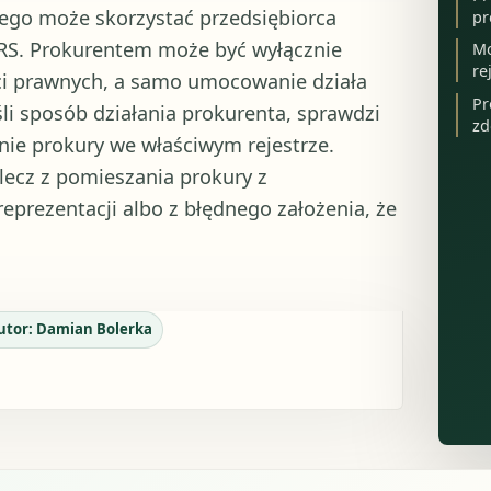
órego może skorzystać przedsiębiorca
pr
KRS. Prokurentem może być wyłącznie
Mo
re
ci prawnych, a samo umocowanie działa
Pr
śli sposób działania prokurenta, sprawdzi
zd
nie prokury we właściwym rejestrze.
 lecz z pomieszania prokury z
prezentacji albo z błędnego założenia, że
utor:
Damian Bolerka