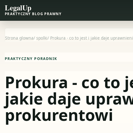
LegalUp
PRAKTYCZNY BLOG PRAWNY
Strona glowna
/
spolki
/
Prokura - co to jest i jakie daje uprawnie
PRAKTYCZNY PORADNIK
Prokura - co to j
jakie daje upra
prokurentowi