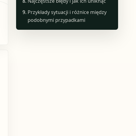
Najczęstsze błędy i jak ich uniknąć
Przykłady sytuacji i różnice między
podobnymi przypadkami