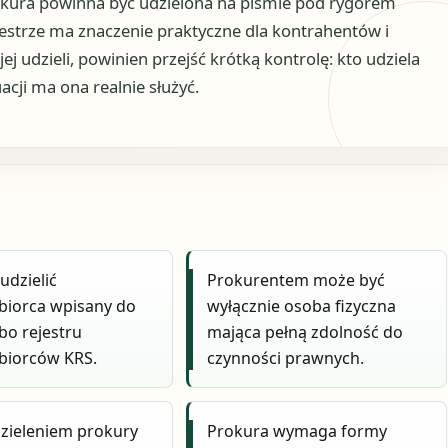
okura powinna być udzielona na piśmie pod rygorem
jestrze ma znaczenie praktyczne dla kontrahentów i
j udzieli, powinien przejść krótką kontrolę: kto udziela
acji ma ona realnie służyć.
udzielić
Prokurentem może być
biorca wpisany do
wyłącznie osoba fizyczna
bo rejestru
mająca pełną zdolność do
biorców KRS.
czynności prawnych.
zieleniem prokury
Prokura wymaga formy