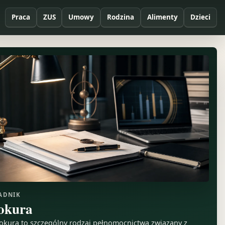
Praca
ZUS
Umowy
Rodzina
Alimenty
Dzieci
ADNIK
okura
okura to szczególny rodzaj pełnomocnictwa związany z