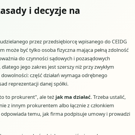
asady i decyzje na
 udzielanego przez przedsiębiorcę wpisanego do CEIDG
em może być tylko osoba fizyczna mająca pełną zdolność
oważnia do czynności sądowych i pozasądowych
latego jego zakres jest szerszy niż przy zwykłym
j dowolności: część działań wymaga odrębnego
 reprezentacji danej spółki.
to to prokurent", ale też
jak ma działać
. Trzeba ustalić,
znie z innym prokurentem albo łącznie z członkiem
el odpowiada temu, jak firma podpisuje umowy i prowadzi