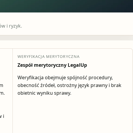
 i ryzyk.
WERYFIKACJA MERYTORYCZNA
Zespół merytoryczny LegalUp
Weryfikacja obejmuje spójność procedury,
em
obecność źródeł, ostrożny język prawny i brak
ym.
obietnic wyniku sprawy.
 i