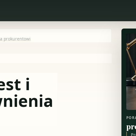
nia prokurentowi
est i
wnienia
POR
pr
Pr