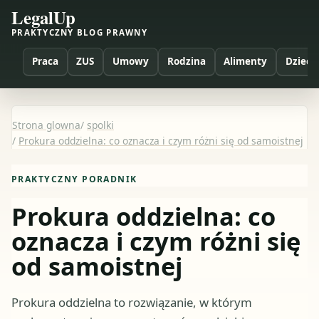
LegalUp
PRAKTYCZNY BLOG PRAWNY
Praca
ZUS
Umowy
Rodzina
Alimenty
Dzieci
Strona glowna
/
spolki
/
Prokura oddzielna: co oznacza i czym różni się od samoistnej
PRAKTYCZNY PORADNIK
Prokura oddzielna: co
oznacza i czym różni się
od samoistnej
Prokura oddzielna to rozwiązanie, w którym