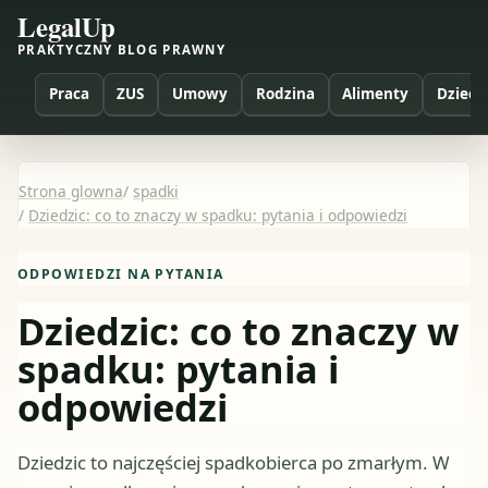
LegalUp
PRAKTYCZNY BLOG PRAWNY
Praca
ZUS
Umowy
Rodzina
Alimenty
Dzieci
Strona glowna
/
spadki
/
Dziedzic: co to znaczy w spadku: pytania i odpowiedzi
ODPOWIEDZI NA PYTANIA
Dziedzic: co to znaczy w
spadku: pytania i
odpowiedzi
Dziedzic to najczęściej spadkobierca po zmarłym. W