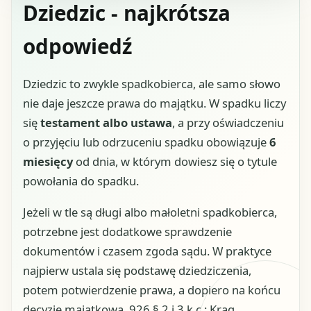
Dziedzic - najkrótsza
odpowiedź
Dziedzic to zwykle spadkobierca, ale samo słowo
nie daje jeszcze prawa do majątku. W spadku liczy
się
testament albo ustawa
, a przy oświadczeniu
o przyjęciu lub odrzuceniu spadku obowiązuje
6
miesięcy
od dnia, w którym dowiesz się o tytule
powołania do spadku.
Jeżeli w tle są długi albo małoletni spadkobierca,
potrzebne jest dodatkowe sprawdzenie
dokumentów i czasem zgoda sądu. W praktyce
najpierw ustala się podstawę dziedziczenia,
potem potwierdzenie prawa, a dopiero na końcu
decyzję majątkową. 926 § 2 i 3 k.c.; Krąg