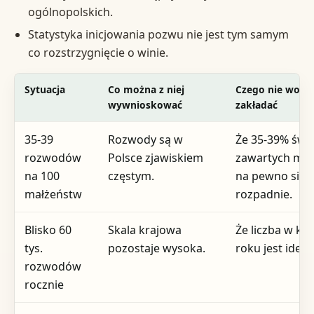
ogólnopolskich.
Statystyka inicjowania pozwu nie jest tym samym
co rozstrzygnięcie o winie.
Sytuacja
Co można z niej
Czego nie woln
wywnioskować
zakładać
35-39
Rozwody są w
Że 35-39% świ
rozwodów
Polsce zjawiskiem
zawartych ma
na 100
częstym.
na pewno się
małżeństw
rozpadnie.
Blisko 60
Skala krajowa
Że liczba w k
tys.
pozostaje wysoka.
roku jest iden
rozwodów
rocznie