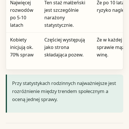
Najwięcej
Ten staż małżeński
Że po 10 latac
rozwodów
jest szczególnie
ryzyko nagle z
po 5-10
narażony
latach
statystycznie.
Kobiety
Częściej występują
Że w każdej tak
inicjują ok.
jako strona
sprawie mąż p
70% spraw
składająca pozew.
winę.
Przy statystykach rodzinnych najważniejsze jest
rozróżnienie między trendem społecznym a
oceną jednej sprawy.