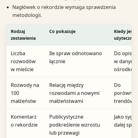
Nagłówek o rekordzie wymaga sprawdzenia
metodologii.
Rodzaj
Co pokazuje
Kiedy jest
zestawienia
użyteczne
Liczba
Ile spraw odnotowano
Do opisu s
rozwodów
łącznie
w danym
w mieście
ośrodku
Rozwody na
Relację między
Do
100
rozwodami a nowymi
porównyw
małżeństw
małżeństwami
trendów
Komentarz
Publicystyczne
Jako sygna
o rekordzie
podkreślenie wzrostu
dalej spr
lub przewagi