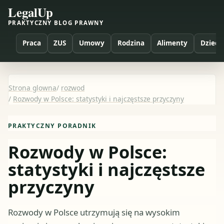
LegalUp
PRAKTYCZNY BLOG PRAWNY
Praca
ZUS
Umowy
Rodzina
Alimenty
Dzieci
Strona glowna
/
rozwod
/
Rozwody w Polsce: statystyki i najczęstsze przyczyny
PRAKTYCZNY PORADNIK
Rozwody w Polsce:
statystyki i najczęstsze
przyczyny
Rozwody w Polsce utrzymują się na wysokim