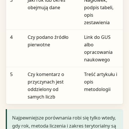
3
Jaki rok lub okres
Nagłówek,
obejmują dane
podpis tabeli,
opis
zestawienia
4
Czy podano źródło
Link do GUS
pierwotne
albo
opracowania
naukowego
5
Czy komentarz o
Treść artykułu i
przyczynach jest
opis
oddzielony od
metodologii
samych liczb
Najpewniejsze porównania robi się tylko wtedy,
gdy rok, metoda liczenia i zakres terytorialny są