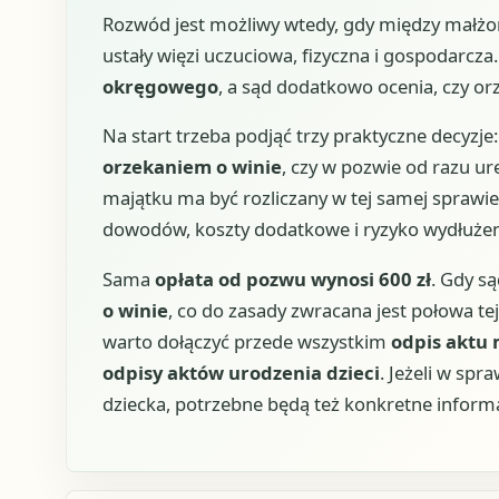
Rozwód jest możliwy wtedy, gdy między małżo
ustały więzi uczuciowa, fizyczna i gospodarcz
okręgowego
, a sąd dodatkowo ocenia, czy or
Na start trzeba podjąć trzy praktyczne decyzj
orzekaniem o winie
, czy w pozwie od razu ur
majątku ma być rozliczany w tej samej sprawie
dowodów, koszty dodatkowe i ryzyko wydłużen
Sama
opłata od pozwu wynosi 600 zł
. Gdy s
o winie
, co do zasady zwracana jest połowa 
warto dołączyć przede wszystkim
odpis aktu
odpisy aktów urodzenia dzieci
. Jeżeli w spr
dziecka, potrzebne będą też konkretne informa