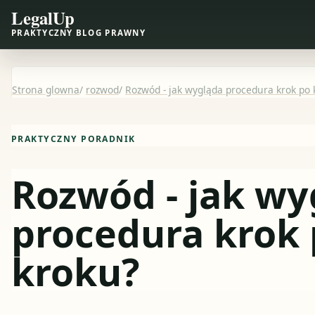
LegalUp
PRAKTYCZNY BLOG PRAWNY
Strona glowna
/
rozwod
/
Rozwód - jak wygląda procedura krok po 
PRAKTYCZNY PORADNIK
Rozwód - jak wy
procedura krok
kroku?