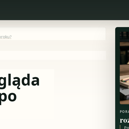
kroku?
gląda
 po
POR
ro
Po