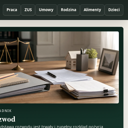
Praca
ZUS
Umowy
Rodzina
Alimenty
Dzieci
ADNIK
zwod
dstawą rozwodu jest trwały i zupełny rozkład pożycia