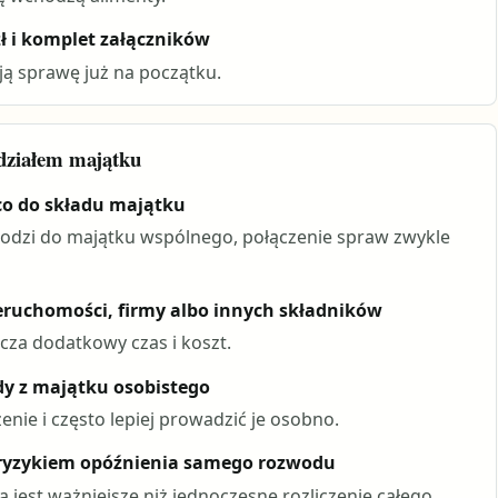
ł i komplet załączników
ją sprawę już na początku.
odziałem majątku
 co do składu majątku
 wchodzi do majątku wspólnego, połączenie spraw zwykle
eruchomości, firmy albo innych składników
cza dodatkowy czas i koszt.
ady z majątku osobistego
enie i często lepiej prowadzić je osobno.
 ryzykiem opóźnienia samego rozwodu
jest ważniejsze niż jednoczesne rozliczenie całego