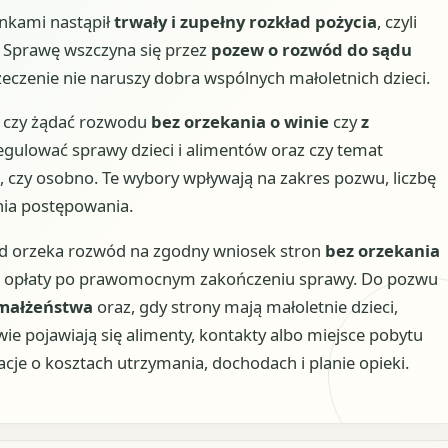
nkami nastąpił
trwały i zupełny rozkład pożycia
, czyli
a. Sprawę wszczyna się przez
pozew o rozwód do sądu
zeczenie nie naruszy dobra wspólnych małoletnich dzieci.
e: czy żądać rozwodu
bez orzekania o winie
czy
z
egulować sprawy dzieci i alimentów oraz czy temat
, czy osobno. Te wybory wpływają na zakres pozwu, liczbę
ia postępowania.
ąd orzeka rozwód na zgodny wniosek stron
bez orzekania
tej opłaty po prawomocnym zakończeniu sprawy. Do pozwu
 małżeństwa
oraz, gdy strony mają małoletnie dzieci,
awie pojawiają się alimenty, kontakty albo miejsce pobytu
cje o kosztach utrzymania, dochodach i planie opieki.