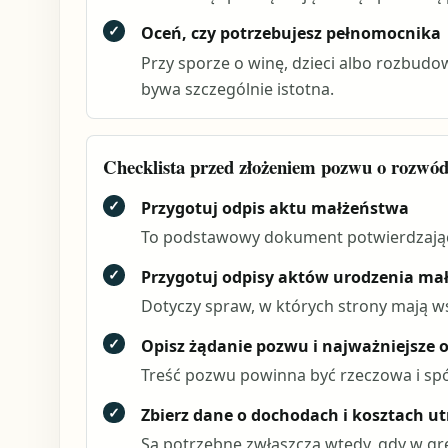
✓
Oceń, czy potrzebujesz pełnomocnika
Przy sporze o winę, dzieci albo rozb
bywa szczególnie istotna.
Checklista przed złożeniem pozwu o rozwó
✓
Przygotuj odpis aktu małżeństwa
To podstawowy dokument potwierdzający
✓
Przygotuj odpisy aktów urodzenia mało
Dotyczy spraw, w których strony mają ws
✓
Opisz żądanie pozwu i najważniejsze o
Treść pozwu powinna być rzeczowa i spój
✓
Zbierz dane o dochodach i kosztach ut
Są potrzebne zwłaszcza wtedy, gdy w gr