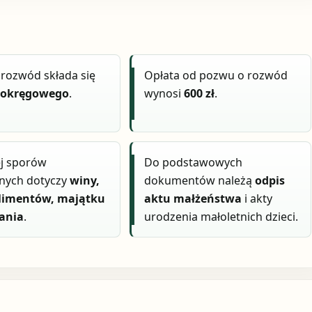
rozwód składa się
Opłata od pozwu o rozwód
 okręgowego
.
wynosi
600 zł
.
ej sporów
Do podstawowych
znych dotyczy
winy,
dokumentów należą
odpis
 alimentów, majątku
aktu małżeństwa
i akty
kania
.
urodzenia małoletnich dzieci.