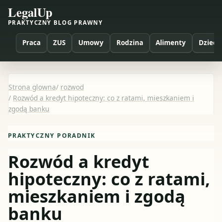
LegalUp
PRAKTYCZNY BLOG PRAWNY
Praca
ZUS
Umowy
Rodzina
Alimenty
Dzieci
Strona glowna
/
rozwod
/
Rozwód a kredyt hipoteczny: co z ratami, mieszkaniem i
zgodą banku
PRAKTYCZNY PORADNIK
Rozwód a kredyt
hipoteczny: co z ratami,
mieszkaniem i zgodą
banku