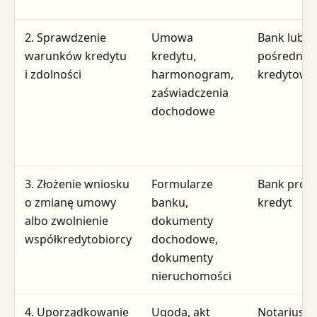
2. Sprawdzenie
Umowa
Bank lub
warunków kredytu
kredytu,
pośrednik
i zdolności
harmonogram,
kredytowy
zaświadczenia
dochodowe
3. Złożenie wniosku
Formularze
Bank prow
o zmianę umowy
banku,
kredyt
albo zwolnienie
dokumenty
współkredytobiorcy
dochodowe,
dokumenty
nieruchomości
4. Uporządkowanie
Ugoda, akt
Notariusz,