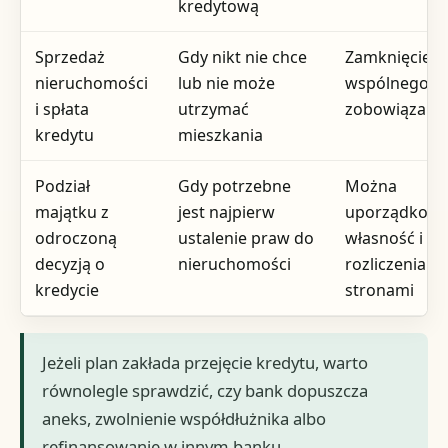
kredytową
Sprzedaż
Gdy nikt nie chce
Zamknięcie
nieruchomości
lub nie może
wspólnego
i spłata
utrzymać
zobowiązani
kredytu
mieszkania
Podział
Gdy potrzebne
Można
majątku z
jest najpierw
uporządkow
odroczoną
ustalenie praw do
własność i
decyzją o
nieruchomości
rozliczenia m
kredycie
stronami
Jeżeli plan zakłada przejęcie kredytu, warto
równolegle sprawdzić, czy bank dopuszcza
aneks, zwolnienie współdłużnika albo
refinansowanie w innym banku.