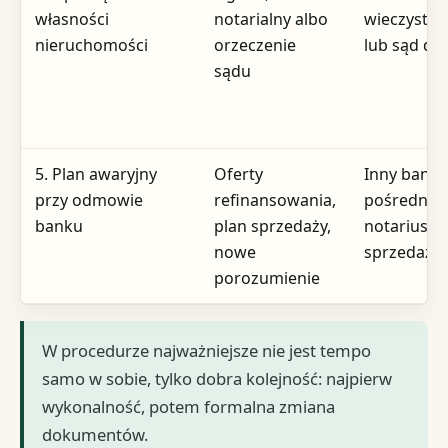
własności
notarialny albo
wieczysto
nieruchomości
orzeczenie
lub sąd dz
sądu
5. Plan awaryjny
Oferty
Inny bank,
przy odmowie
refinansowania,
pośrednik,
banku
plan sprzedaży,
notariusz,
nowe
sprzedaży
porozumienie
W procedurze najważniejsze nie jest tempo
samo w sobie, tylko dobra kolejność: najpierw
wykonalność, potem formalna zmiana
dokumentów.