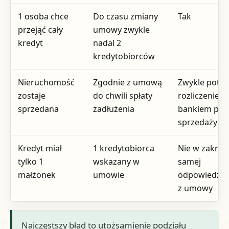
1 osoba chce
Do czasu zmiany
Tak
przejąć cały
umowy zwykle
kredyt
nadal 2
kredytobiorców
Nieruchomość
Zgodnie z umową
Zwykle potr
zostaje
do chwili spłaty
rozliczenie z
sprzedana
zadłużenia
bankiem prz
sprzedaży
Kredyt miał
1 kredytobiorca
Nie w zakres
tylko 1
wskazany w
samej
małżonek
umowie
odpowiedzial
z umowy
Najczęstszy błąd to utożsamienie podziału