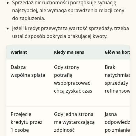
Sprzedaż nieruchomości porządkuje sytuację
najszybciej, ale wymaga sprawdzenia relacji ceny
do zadłużenia.
Jeżeli kredyt przewyższa wartość sprzedaży, trzeba
ustalić sposób pokrycia brakującej kwoty.
Wariant
Kiedy ma sens
Główna korzyś
Dalsza
Gdy strony
Brak
wspólna spłata
potrafią
natychmiast
współpracować i
sprzedaży lu
chcą zyskać czas
refinansowan
Przejęcie
Gdy jedna strona
Jasna
kredytu przez
ma wystarczającą
odpowiedzial
1 osobę
zdolność
po zmianie 