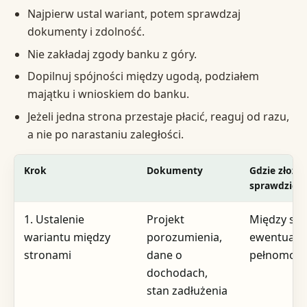
Najpierw ustal wariant, potem sprawdzaj
dokumenty i zdolność.
Nie zakładaj zgody banku z góry.
Dopilnuj spójności między ugodą, podziałem
majątku i wnioskiem do banku.
Jeżeli jedna strona przestaje płacić, reaguj od razu,
a nie po narastaniu zaległości.
Krok
Dokumenty
Gdzie złożyć
sprawdzić
1. Ustalenie
Projekt
Między str
wariantu między
porozumienia,
ewentualni
stronami
dane o
pełnomocn
dochodach,
stan zadłużenia