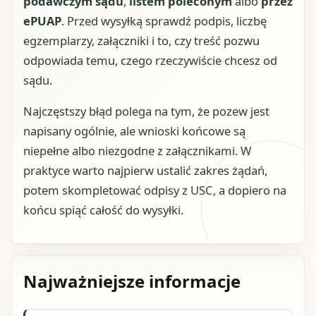
podawczym sądu
,
listem poleconym
albo
przez
ePUAP
. Przed wysyłką sprawdź podpis, liczbę
egzemplarzy, załączniki i to, czy treść pozwu
odpowiada temu, czego rzeczywiście chcesz od
sądu.
Najczęstszy błąd polega na tym, że pozew jest
napisany ogólnie, ale wnioski końcowe są
niepełne albo niezgodne z załącznikami. W
praktyce warto najpierw ustalić zakres żądań,
potem skompletować odpisy z USC, a dopiero na
końcu spiąć całość do wysyłki.
Najważniejsze informacje