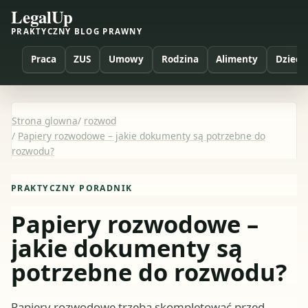
LegalUp
PRAKTYCZNY BLOG PRAWNY
Praca
ZUS
Umowy
Rodzina
Alimenty
Dzieci
Strona glowna
/
rozwod
/
Papiery rozwodowe – jakie dokumenty są potrzebne do
rozwodu?
PRAKTYCZNY PORADNIK
Papiery rozwodowe –
jakie dokumenty są
potrzebne do rozwodu?
Papiery rozwodowe trzeba skompletować przed