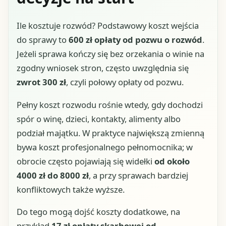
Ile kosztuje rozwód? Podstawowy koszt wejścia
do sprawy to
600 zł opłaty od pozwu o rozwód
.
Jeżeli sprawa kończy się bez orzekania o winie na
zgodny wniosek stron, często uwzględnia się
zwrot 300 zł
, czyli połowy opłaty od pozwu.
Pełny koszt rozwodu rośnie wtedy, gdy dochodzi
spór o winę, dzieci, kontakty, alimenty albo
podział majątku. W praktyce największą zmienną
bywa koszt profesjonalnego pełnomocnika; w
obrocie często pojawiają się widełki
od około
4000 zł do 8000 zł
, a przy sprawach bardziej
konfliktowych także wyższe.
Do tego mogą dojść koszty dodatkowe, na
przykład
17 zł opłaty skarbowej od