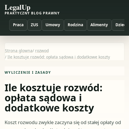
LegalUp
PRAKTYCZNY BLOG PRAWNY
Praca
ZUS
Umowy
Rodzina
Alimenty
Dzieci
Strona glowna
/
rozwod
/
Ile kosztuje rozwód: opłata sądowa i dodatkowe koszty
WYLICZENIE I ZASADY
Ile kosztuje rozwód:
opłata sądowa i
dodatkowe koszty
Koszt rozwodu zwykle zaczyna się od stałej opłaty od